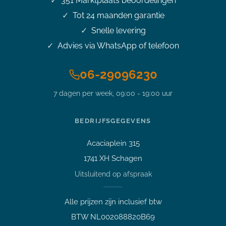
351
Marktplaats beoordelingen
Tot 24 maanden garantie
Snelle levering
Advies via WhatsApp of telefoon
06-29096230
7 dagen per week, 09:00 - 19:00 uur
BEDRIJFSGEGEVENS
Acaciaplein 315
Vraag over een laptop of pc
1741 XH Schagen
Welk apparaat past bij mij?
Uitsluitend op afspraak
Afspraak maken
Afhalen of bezichtigen
Alle prijzen zijn inclusief btw
Vraag over een bestelling
BTW NL002088820B69
Verzending, status of afhalen