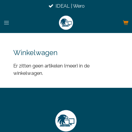
IDEAL | Wero
Ga
direct
naar
de
hoofdinhoud
Winkelwagen
Er zitten geen artikelen (meer) in de
winkelwagen.