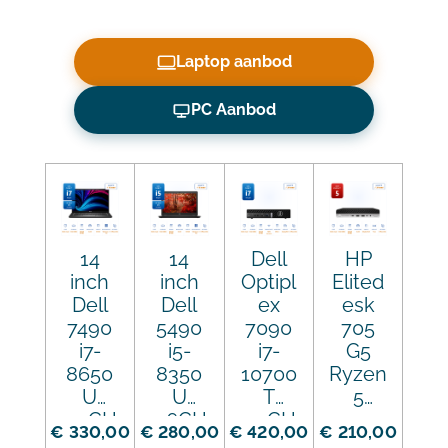
Laptop aanbod
PC Aanbod
14
14
Dell
HP
inch
inch
Optipl
Elited
Dell
Dell
ex
esk
7490
5490
7090
705
i7-
i5-
i7-
G5
8650
8350
10700
Ryzen
U
U
T
5
4.2GH
3.6GH
4.5GH
3400
€ 330,00
€ 280,00
€ 420,00
€ 210,00
z
z
z
GE