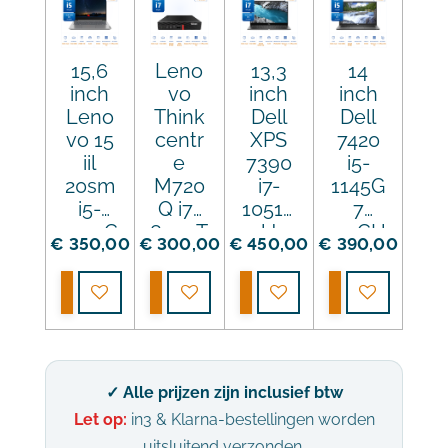
256G
B SSD
15,6
Leno
13,3
14
inch
vo
inch
inch
Leno
Think
Dell
Dell
vo 15
centr
XPS
7420
iil
e
7390
i5-
20sm
M720
i7-
1145G
i5-
Q i7-
10510
7
1035G
8700T
U
4.4GH
€ 350,00
€ 300,00
€ 450,00
€ 390,00
1
4.0GH
4.9GH
z
3.6GH
z
z
16GB
Bekijk details
Bekijk details
Bekijk details
Bekijk details
z
16GB
16GB
DDR4
16GB
DDR4
DDR4
256G
DDR4
256G
512GB
B SSD
256G
B SSD
SSD
B SSD
RX56
✓ Alle prijzen zijn inclusief btw
0
Let op:
in3 & Klarna-bestellingen worden
uitsluitend verzonden.