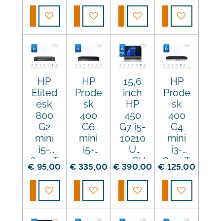
16GB
16GB
16GB
4.0GH
Bekijk details
Bekijk details
Bekijk details
Bekijk details
DDR4
DDR4
DDR4
z
256G
256G
256G
16GB
B SSD
B SSD
B SSD
DDR4
Touch
256G
scree
B SSD
n
HP
HP
15,6
HP
Elited
Prode
inch
Prode
esk
sk
HP
sk
800
400
450
400
G2
G6
G7 i5-
G4
mini
mini
10210
mini
i5-
i5-
U
i3-
6500T
10400
4.2GH
8100T
€ 95,00
€ 335,00
€ 390,00
€ 125,00
3.1GH
T
z
3.1GH
z 8GB
3.6GH
16GB
z 8GB
Bekijk details
Bekijk details
Bekijk details
Bekijk details
DDR3
z
DDR4
DDR4
128GB
16GB
256G
128GB
SSD
DDR4
B SSD
SSD