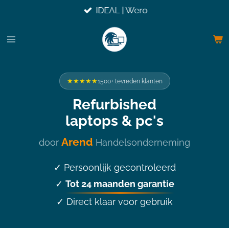
IDEAL | Wero
Ga
direct
naar
de
hoofdinhoud
★★★★★
1500+ tevreden klanten
Refurbished
laptops & pc's
Arend
door
Handelsonderneming
✓ Persoonlijk gecontroleerd
Tot 24 maanden garantie
✓
✓ Direct klaar voor gebruik