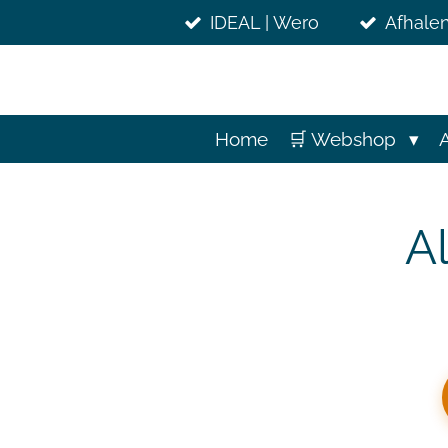
Ga
IDEAL | Wero
Afhalen
direct
naar
de
hoofdinhoud
Home
🛒 Webshop
A