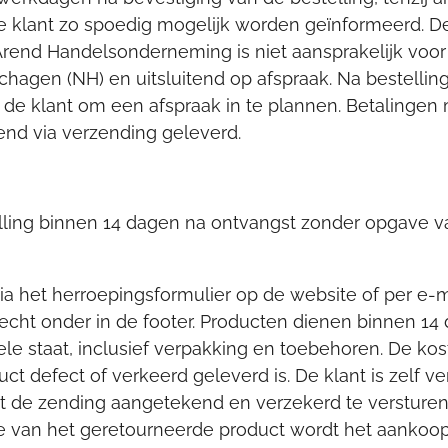
 de klant zo spoedig mogelijk worden geïnformeerd. D
. Arend Handelsonderneming is niet aansprakelijk voo
Schagen (NH) en uitsluitend op afspraak. Na bestellin
 de klant om een afspraak in te plannen. Betalingen 
end via verzending geleverd.
elling binnen 14 dagen na ontvangst zonder opgave v
a het herroepingsformulier op de website of per e-ma
cht onder in de footer. Producten dienen binnen 14
le staat, inclusief verpakking en toebehoren. De kos
uct defect of verkeerd geleverd is. De klant is zelf v
de zending aangetekend en verzekerd te versturen; h
ctie van het geretourneerde product wordt het aanko