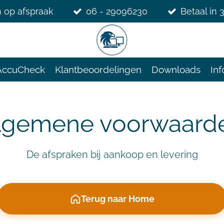
 op afspraak
06 - 29096230
Betaal in 
AccuCheck
Klantbeoordelingen
Downloads
Inf
lgemene voorwaard
De afspraken bij aankoop en levering
Terug naar Home