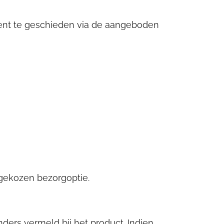
 dient te geschieden via de aangeboden
 gekozen bezorgoptie.
nders vermeld bij het product. Indien