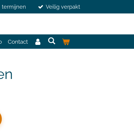
3 termijnen
Veilig verpakt
o
Contact
en