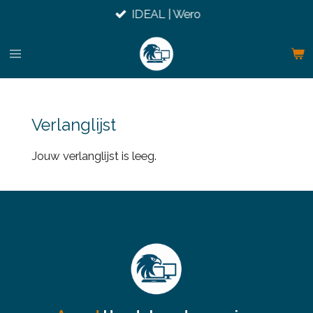
IDEAL | Wero
Ga
direct
naar
de
hoofdinhoud
Verlanglijst
Jouw verlanglijst is leeg.