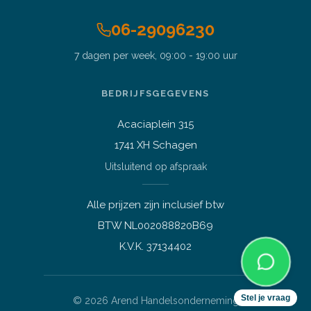
06-29096230
7 dagen per week, 09:00 - 19:00 uur
BEDRIJFSGEGEVENS
Vraag over een laptop of pc
Welk apparaat past bij mij?
Acaciaplein 315
1741 XH Schagen
Afspraak maken
Afhalen of bezichtigen
Uitsluitend op afspraak
Vraag over een bestelling
Verzending, status of afhalen
Alle prijzen zijn inclusief btw
BTW NL002088820B69
Lees meer over mij
K.V.K. 37134402
Stel je vraag
©
2026
Arend Handelsonderneming