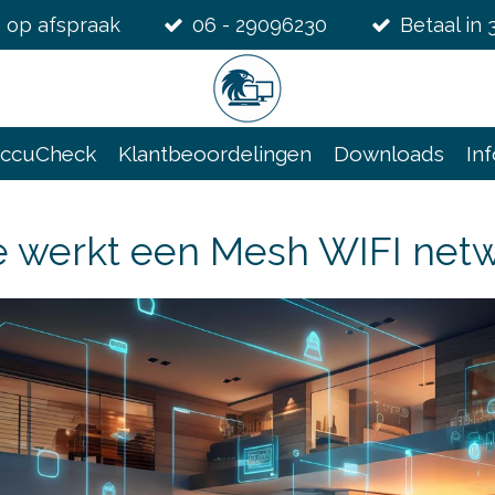
 op afspraak
06 - 29096230
Betaal in 
ccuCheck
Klantbeoordelingen
Downloads
In
 werkt een Mesh WIFI net