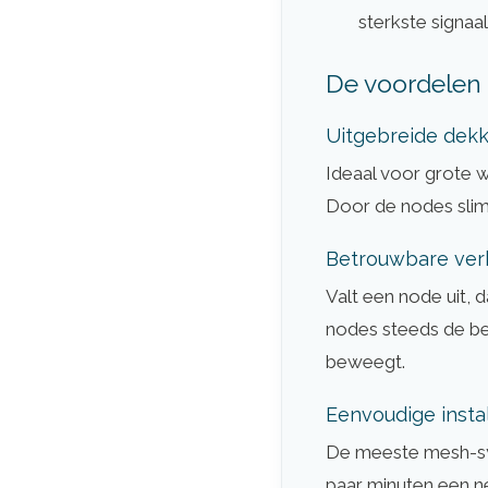
sterkste signaa
De voordelen 
Uitgebreide dekk
Ideaal voor grote 
Door de nodes slim
Betrouwbare ver
Valt een node uit, 
nodes steeds de bes
beweegt.
Eenvoudige instal
De meeste mesh-sy
paar minuten een n