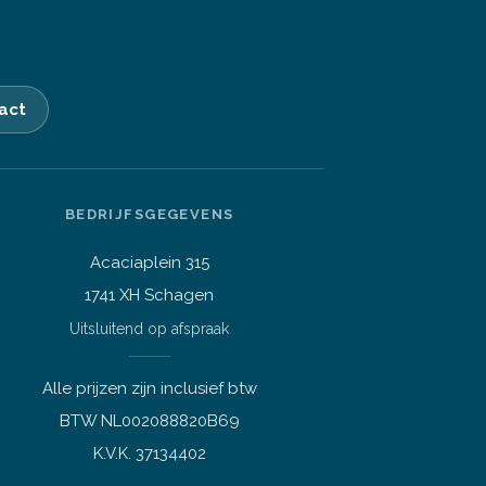
act
BEDRIJFSGEGEVENS
Acaciaplein 315
1741 XH Schagen
Vraag over een laptop of pc
Uitsluitend op afspraak
Welk apparaat past bij mij?
Afspraak maken
Alle prijzen zijn inclusief btw
Afhalen of bezichtigen
BTW NL002088820B69
Vraag over een bestelling
K.V.K. 37134402
Verzending, status of afhalen