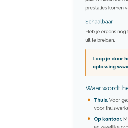
prestaties komen v
Schaalbaar
Heb je ergens nog 
uit te breiden.
Loop je door h
oplossing waar
Waar wordt he
Thuis.
Voor gez
voor thuiswerke
Op kantoor.
Me
en zakelijke p