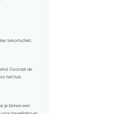
er tekortschiet.
ereind. Doordat de
or het huis
e je binnen een
voor beveiliging en