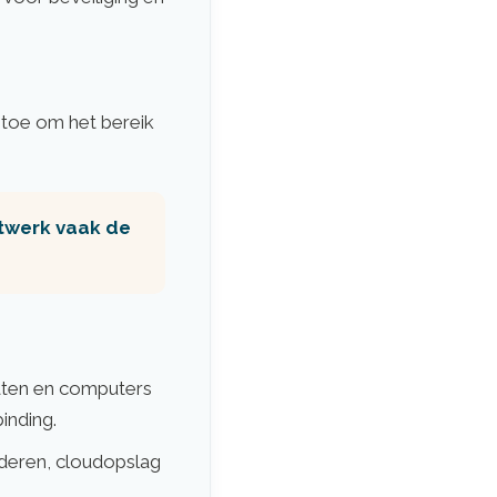
 toe om het bereik
etwerk vaak de
aten en computers
inding.
eren, cloudopslag