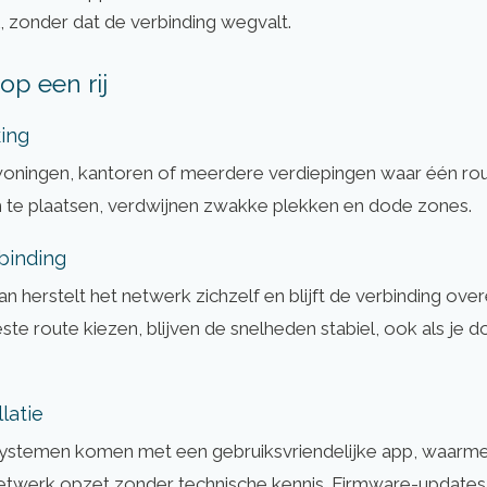
l, zonder dat de verbinding wegvalt.
op een rij
ing
woningen, kantoren of meerdere verdiepingen waar één rout
 te plaatsen, verdwijnen zwakke plekken en dode zones.
binding
dan herstelt het netwerk zichzelf en blijft de verbinding ov
te route kiezen, blijven de snelheden stabiel, ook als je do
latie
stemen komen met een gebruiksvriendelijke app, waarme
etwerk opzet zonder technische kennis. Firmware-updates 