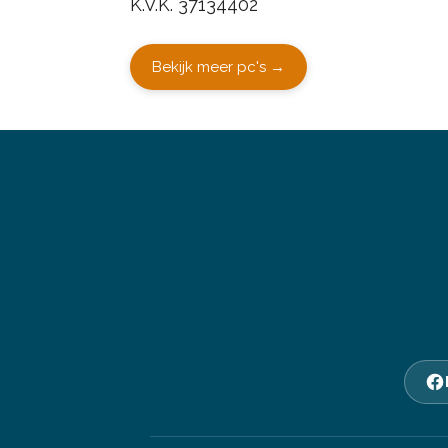
K.V.K. 37134402
Bekijk meer pc's →