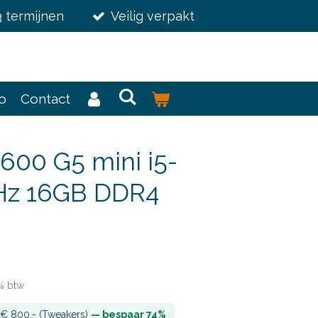
3 termijnen
Veilig verpakt
fo
Contact
600 G5 mini i5-
Hz 16GB DDR4
1% btw
± € 800,- (Tweakers)
— bespaar 74%