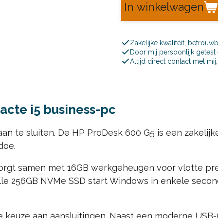
In winkelwagen
Zakelijke kwaliteit, betrouw
Door mij persoonlijk getes
Altijd direct contact met mi
cte i5 business-pc
an te sluiten. De HP ProDesk 600 G5 is een zakelijk
doe.
orgt samen met 16GB werkgeheugen voor vlotte presta
nelle 256GB NVMe SSD start Windows in enkele seco
e keuze aan aansluitingen. Naast een moderne USB