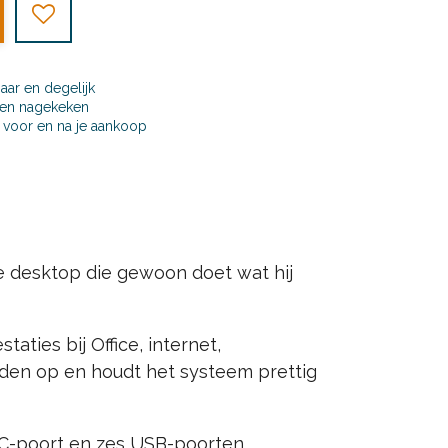
baar en degelijk
t en nagekeken
j, voor en na je aankoop
e desktop die gewoon doet wat hij
ties bij Office, internet,
nden op en houdt het systeem prettig
-C-poort en zes USB-poorten