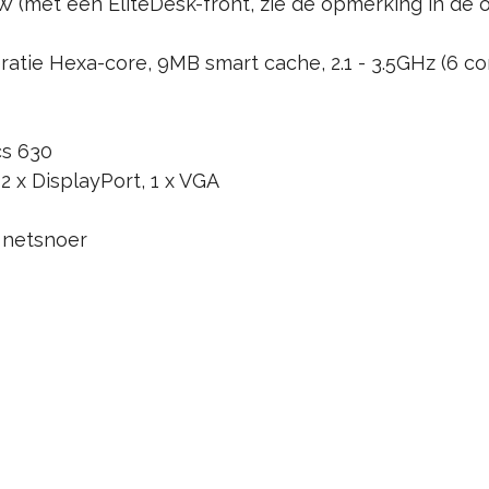
 (met een EliteDesk-front, zie de opmerking in de o
ratie Hexa-core, 9MB smart cache, 2.1 - 3.5GHz (6 co
cs 630
 2 x DisplayPort, 1 x VGA
 netsnoer