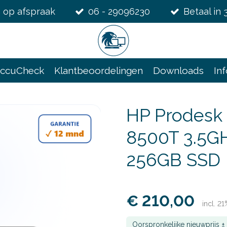
 op afspraak
06 - 29096230
Betaal in 
ccuCheck
Klantbeoordelingen
Downloads
In
HP Prodesk 
8500T 3.5G
256GB SSD
€ 210,00
incl. 2
Oorspronkelijke nieuwprijs 