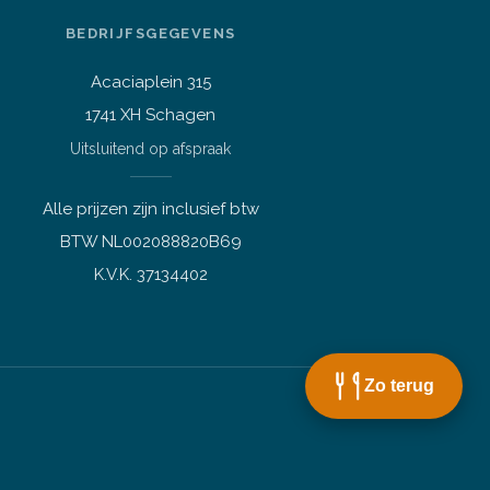
Stel je vraag over dit
BEDRIJFSGEGEVENS
product
HP Prodesk 600 G5 mini i5-
8500T 3.5GHz 16GB DDR4
Acaciaplein 315
256GB SSD
1741 XH Schagen
Vraag over een laptop of pc
Welk apparaat past bij mij?
Uitsluitend op afspraak
Afspraak maken
Alle prijzen zijn inclusief btw
Afhalen of bezichtigen
BTW NL002088820B69
Vraag over een bestelling
K.V.K. 37134402
Verzending, status of afhalen
Lees meer over mij
Zo terug