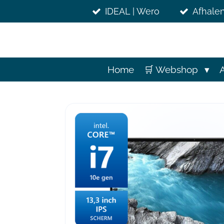
Ga
IDEAL | Wero
Afhalen
direct
naar
de
hoofdinhoud
Home
🛒 Webshop