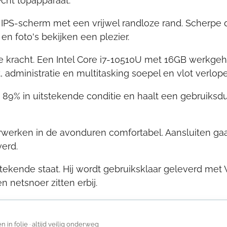
 echt topapparaat.
D IPS-scherm met een vrijwel randloze rand. Scherpe 
 foto's bekijken een plezier.
euze kracht. Een Intel Core i7-10510U met 16GB werk
, administratie en multitasking soepel en vlot verlope
 89% in uitstekende conditie en haalt een gebruiksd
rwerken in de avonduren comfortabel. Aansluiten ga
erd.
tekende staat. Hij wordt gebruiksklaar geleverd met 
n netsnoer zitten erbij.
in folie · altijd veilig onderweg