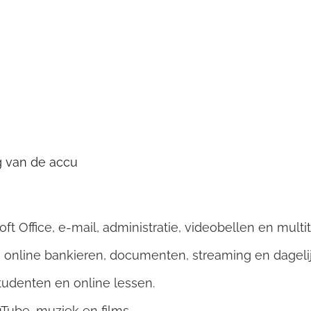
g van de accu
ft Office, e-mail, administratie, videobellen en multit
, online bankieren, documenten, streaming en dagelij
tudenten en online lessen.
uTube, muziek en films.