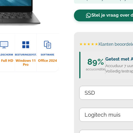
Stel je vraag over 
★★★★★
Klanten beoordele
Getest met 
89%
Accuduur 7 uur
accuconditie
Volledig testrap