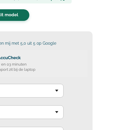
dit model
n mij met 5,0 uit 5 op Google
AccuCheck
 en 03 minuten
port zit bij de laptop