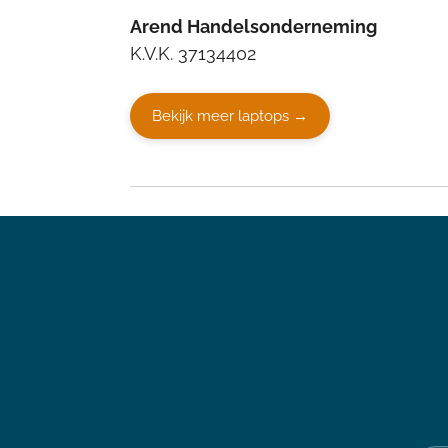
Arend Handelsonderneming
K.V.K. 37134402
Bekijk meer laptops →