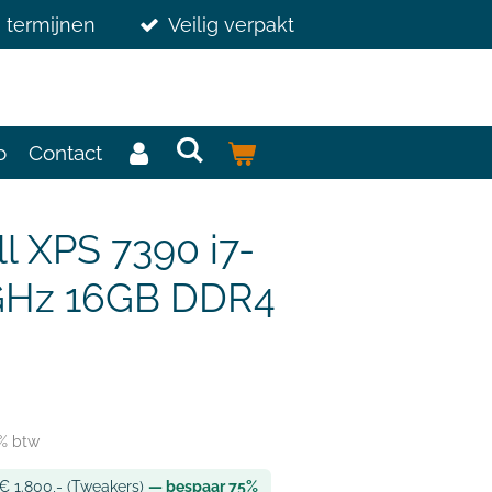
3 termijnen
Veilig verpakt
o
Contact
ll XPS 7390 i7-
GHz 16GB DDR4
1% btw
 € 1.800,- (Tweakers)
— bespaar 75%