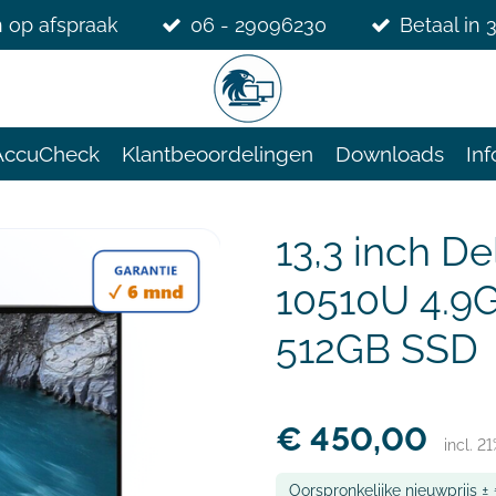
 op afspraak
06 - 29096230
Betaal in 
AccuCheck
Klantbeoordelingen
Downloads
Inf
13,3 inch De
10510U 4.9
512GB SSD
€ 450,00
incl. 2
Oorspronkelijke nieuwprijs ±