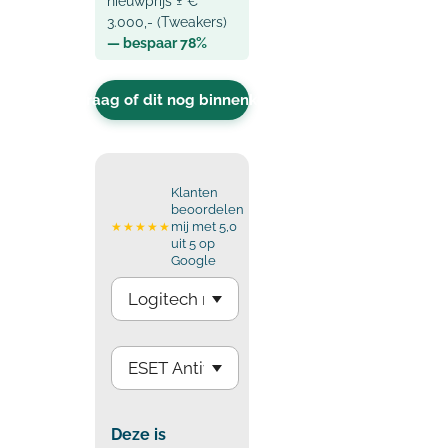
nieuwprijs ± €
3.000,- (Tweakers)
— bespaar 78%
Vraag of dit nog binnenkomt
Klanten
beoordelen
mij met 5,0
★★★★★
uit 5 op
Google
Deze is