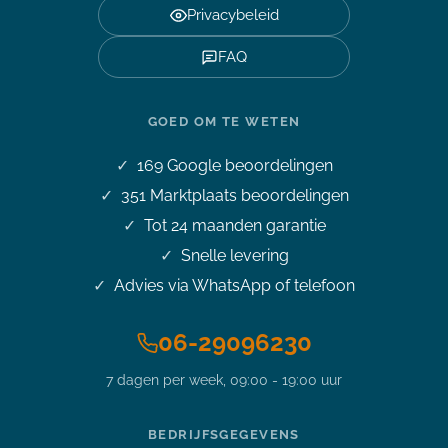
Privacybeleid
FAQ
GOED OM TE WETEN
169
Google beoordelingen
351
Marktplaats beoordelingen
Tot 24 maanden garantie
Snelle levering
Advies via WhatsApp of telefoon
06-29096230
7 dagen per week, 09:00 - 19:00 uur
Stel je vraag over dit
product
15 inch Microsoft Surface book 3
BEDRIJFSGEGEVENS
i7-1065G7 3,9GHz 32GB 512GB