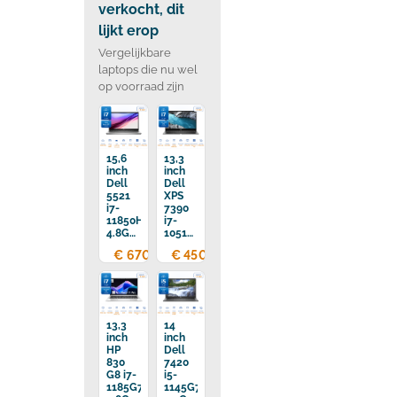
verkocht, dit
lijkt erop
Vergelijkbare
laptops die nu wel
op voorraad zijn
15,6
13,3
inch
inch
Dell
Dell
5521
XPS
i7-
7390
11850H
i7-
4.8GHz
10510U
32GB
4.9GHz
€ 670,00
€ 450,00
DDR4
16GB
512GB
DDR4
SSD
512GB
SSD
13,3
14
inch
inch
HP
Dell
830
7420
G8 i7-
i5-
1185G7
1145G7