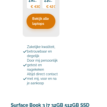
4.8GHz
4.4GHz
16GB
16GB
€ 430,00
€ 420,00
DDR4
DDR4
512GB
512GB
SSD
SSD
Bekijk alle
laptops
Zakelijke kwaliteit,
betrouwbaar en
degelijk
Door mij persoonlijk
getest en
nagekeken
Altijd direct contact
met mij, voor en na
je aankoop
Surface Book 3 i7 32GB 512GB SSD