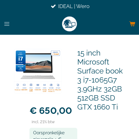
IDEAL | Wero
Ga
direct
naar
de
hoofdinhoud
15 inch
Microsoft
Surface book
3 i7-1065G7
3,9GHz 32GB
512GB SSD
GTX 1660 Ti
€ 650,00
incl. 21% btw
Oorspronkelijke