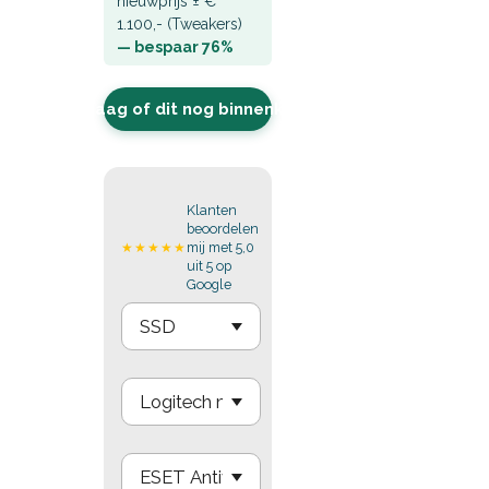
nieuwprijs ± €
1.100,- (Tweakers)
— bespaar 76%
Vraag of dit nog binnenkomt
Klanten
beoordelen
mij met 5,0
★★★★★
uit 5 op
Google