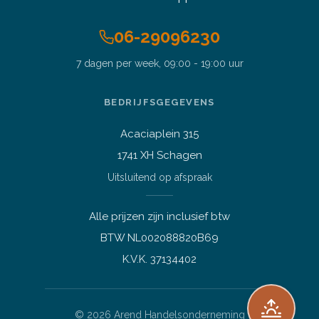
06-29096230
7 dagen per week, 09:00 - 19:00 uur
Stel je vraag over dit
product
BEDRIJFSGEGEVENS
14 inch Dell 7490 i5-8350U
3.6GHz 16GB DDR4 256GB SSD
Acaciaplein 315
Vraag over een laptop of pc
1741 XH Schagen
Welk apparaat past bij mij?
Uitsluitend op afspraak
Afspraak maken
Afhalen of bezichtigen
Alle prijzen zijn inclusief btw
Vraag over een bestelling
BTW NL002088820B69
Verzending, status of afhalen
K.V.K. 37134402
Lees meer over mij
©
2026
Arend Handelsonderneming