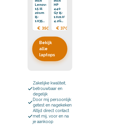
inch
inch
Lenovo
HP
15 iil
440
20sm
G7 i5-
i5-
10210U
1035G1
4.2GHz
3.6GHz
16GB
€ 350,00
€ 370,00
16GB
DDR4
DDR4
256GB
256GB
SSD
SSD
Bekijk
alle
laptops
Zakelijke kwaliteit,
betrouwbaar en
degelijk
Door mij persoonlijk
getest en nagekeken
Altijd direct contact
met mij, voor en na
je aankoop