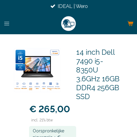
IDEAL | Wero
Ga
direct
naar
de
hoofdinhoud
14 inch Dell
7490 i5-
8350U
3.6GHz 16GB
DDR4 256GB
SSD
€ 265,00
incl. 21% btw
Oorspronkelijke