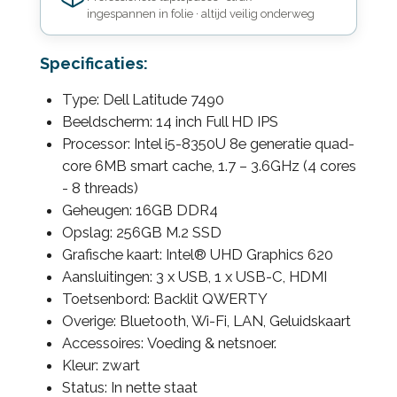
ingespannen in folie · altijd veilig onderweg
Specificaties:
Type: Dell Latitude 7490
Beeldscherm: 14 inch Full HD IPS
Processor: Intel i5-8350U 8e generatie quad-
core 6MB smart cache, 1.7 – 3.6GHz (4 cores
- 8 threads)
Geheugen: 16GB DDR4
Opslag: 256GB M.2 SSD
Grafische kaart: Intel® UHD Graphics 620
Aansluitingen: 3 x USB, 1 x USB-C, HDMI
Toetsenbord: Backlit QWERTY
Overige: Bluetooth, Wi-Fi, LAN, Geluidskaart
Accessoires: Voeding & netsnoer.
Kleur: zwart
Status: In nette staat