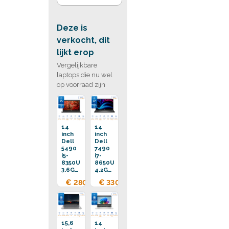
Deze is
verkocht, dit
lijkt erop
Vergelijkbare
laptops die nu wel
op voorraad zijn
14
14
inch
inch
Dell
Dell
5490
7490
i5-
i7-
8350U
8650U
3.6GHz
4.2GHz
16GB
16GB
€ 280,00
€ 330,00
DDR4
DDR4
256GB
256GB
SSD
SSD
Touchscreen
15,6
14