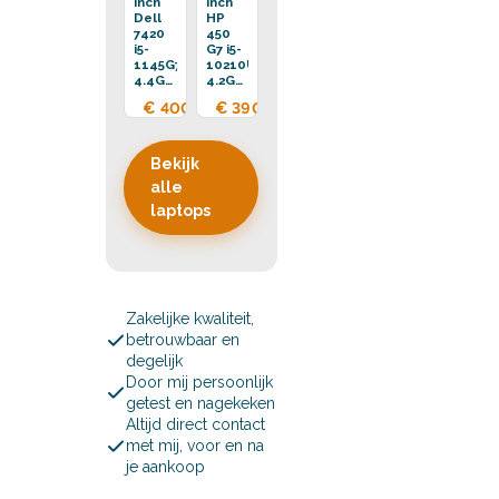
inch
inch
Dell
HP
7420
450
i5-
G7 i5-
1145G7
10210U
4.4GHz
4.2GHz
16GB
16GB
€ 400,00
€ 390,00
DDR4
DDR4
256GB
256GB
SSD
SSD
Bekijk
alle
laptops
Zakelijke kwaliteit,
betrouwbaar en
degelijk
Door mij persoonlijk
getest en nagekeken
Altijd direct contact
met mij, voor en na
je aankoop