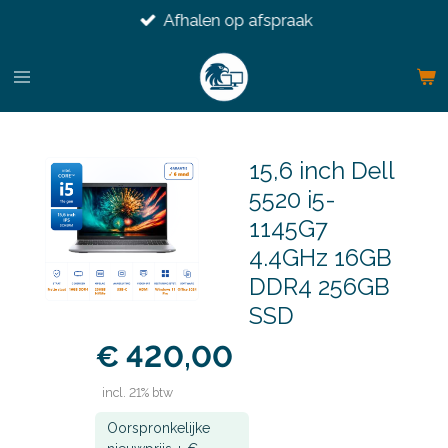
Afhalen op afspraak
Ga
direct
naar
de
hoofdinhoud
15,6 inch Dell
5520 i5-
1145G7
4.4GHz 16GB
DDR4 256GB
SSD
€ 420,00
incl. 21% btw
Oorspronkelijke