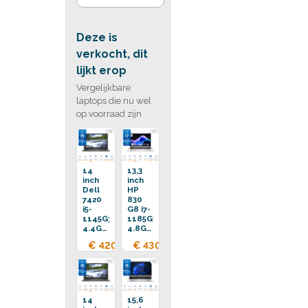
Deze is
verkocht, dit
lijkt erop
Vergelijkbare
laptops die nu wel
op voorraad zijn
14
13,3
inch
inch
Dell
HP
7420
830
i5-
G8 i7-
1145G7
1185G7
4.4GHz
4.8GHz
16GB
16GB
€ 420,00
€ 430,00
DDR4
DDR4
512GB
512GB
SSD
SSD
14
15,6