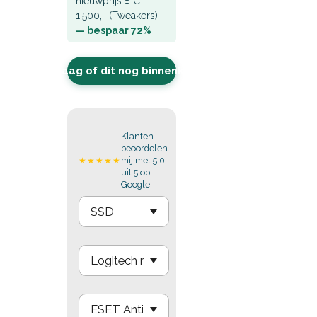
nieuwprijs ± €
1.500,- (Tweakers)
— bespaar 72%
Vraag of dit nog binnenkomt
Klanten
beoordelen
mij met 5,0
★★★★★
uit 5 op
Google