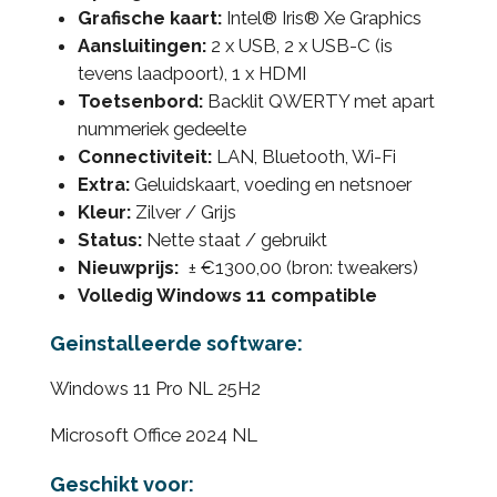
Grafische kaart:
Intel® Iris® Xe Graphics
Aansluitingen:
2 x USB, 2 x USB-C (is
tevens laadpoort), 1 x HDMI
Toetsenbord:
Backlit QWERTY met apart
nummeriek gedeelte
Connectiviteit:
LAN, Bluetooth, Wi-Fi
Extra:
Geluidskaart, voeding en netsnoer
Kleur:
Zilver / Grijs
Status:
Nette staat / gebruikt
Nieuwprijs:
± €1300,00 (bron: tweakers)
Volledig Windows 11 compatible
Geinstalleerde software:
Windows 11 Pro NL 25H2
Microsoft Office 2024 NL
Geschikt voor: