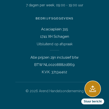
7 dagen per week, 09:00 - 19:00 uur
Stel je vraag over dit
product
BEDRIJFSGEGEVENS
15,6 inch Dell 5520 i5-1145G7
4.4GHz 16GB DDR4 256GB SSD
Acaciaplein 315
Vraag over een laptop of pc
1741 XH Schagen
Welk apparaat past bij mij?
Uitsluitend op afspraak
Afspraak maken
Afhalen of bezichtigen
Alle prijzen zijn inclusief btw
Vraag over een bestelling
BTW NL002088820B69
✕
Verzending, status of afhalen
Vraag over dit product?
App me
gerust!
K.V.K. 37134402
Lees meer over mij
©
2026
Arend Handelsonderneming
Stuur bericht