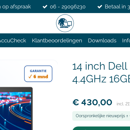
 op afspraak
06 - 29096230
Betaal in 
AccuCheck
Klantbeoordelingen
Downloads
Inf
14 inch Dell
4.4GHz 16G
€ 430,00
incl. 2
Oorspronkelijke nieuwprijs ±