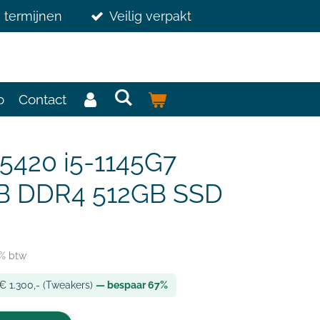
3 termijnen
Veilig verpakt
o
Contact
 5420 i5-1145G7
B DDR4 512GB SSD
1% btw
 € 1.300,- (Tweakers)
— bespaar 67%