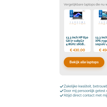
Vergelijkbare laptops die nu 
13,3 inch HP 830
13,3 inc
G8 i7-1185G7
XPS 7390
4.8GHz 16GB
10510U 
DDR4 512GB
16GB D
€ 430,00
€ 45
SSD
512GB S
Bekijk alle laptops
Zakelijke kwaliteit, betrouw
Door mij persoonlijk getes
Altijd direct contact met mi