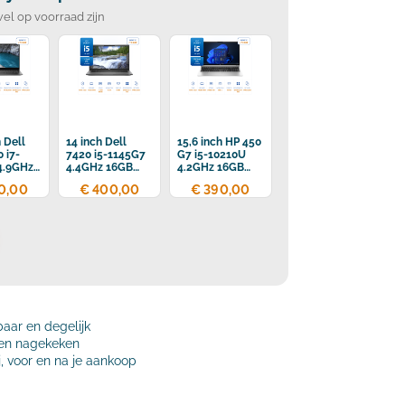
wel op voorraad zijn
h Dell
14 inch Dell
15,6 inch HP 450
 i7-
7420 i5-1145G7
G7 i5-10210U
4.9GHz
4.4GHz 16GB
4.2GHz 16GB
DR4
DDR4 512GB
DDR4 256GB
0,00
€ 400,00
€ 390,00
SD
SSD
SSD
baar en degelijk
t en nagekeken
j, voor en na je aankoop