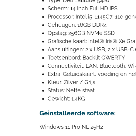
Type: Dell Latitude 5420
Scherm: 14 inch Full HD IPS
Processor: Intel i5-1145G7, 11e ge
Geheugen: 16GB DDR4
Opslag: 256GB NVMe SSD
Grafische kaart: Intel® Iris® Xe Gr
Aansluitingen: 2 x USB, 2 x USB-C 
Toetsenbord: Backlit QWERTY
Connectiviteit: LAN, Bluetooth, Wi
Extra: Geluidskaart, voeding en ne
Kleur: Zilver / Grijs
Status: Nette staat
Gewicht: 1.4KG
Geinstalleerde software:
Windows 11 Pro NL 25H2