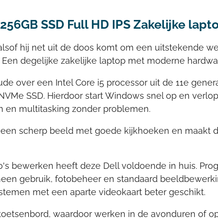
 256GB SSD Full HD IPS Zakelijke lapt
n alsof hij net uit de doos komt om een uitstekende we
 Een degelijke zakelijke laptop met moderne hardware
de over een Intel Core i5 processor uit de 11e gen
NVMe SSD. Hierdoor start Windows snel op en verl
len en multitasking zonder problemen.
t een scherp beeld met goede kijkhoeken en maakt de
to's bewerken heeft deze Dell voldoende in huis. Pr
een gebruik, fotobeheer en standaard beeldbewerkin
stemen met een aparte videokaart beter geschikt.
 toetsenbord, waardoor werken in de avonduren of o