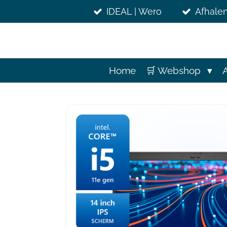
Ga
IDEAL | Wero
Afhalen
direct
naar
de
hoofdinhoud
Home
🛒 Webshop