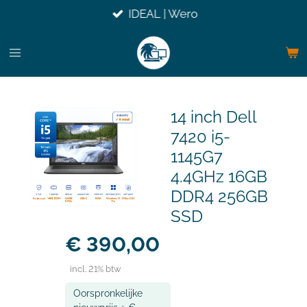
IDEAL | Wero
Ga
direct
naar
de
hoofdinhoud
14 inch Dell
7420 i5-
1145G7
4.4GHz 16GB
DDR4 256GB
SSD
€ 390,00
incl. 21% btw
Oorspronkelijke