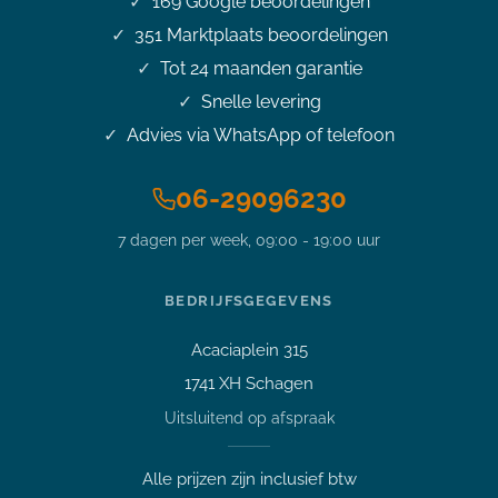
169
Google beoordelingen
351
Marktplaats beoordelingen
Tot 24 maanden garantie
Snelle levering
Advies via WhatsApp of telefoon
06-29096230
7 dagen per week, 09:00 - 19:00 uur
Stel je vraag over dit
product
BEDRIJFSGEGEVENS
14 inch Dell 7420 i5-1145G7
4.4GHz 16GB DDR4 256GB SSD
Acaciaplein 315
Vraag over een laptop of pc
1741 XH Schagen
Welk apparaat past bij mij?
Uitsluitend op afspraak
Afspraak maken
Afhalen of bezichtigen
Alle prijzen zijn inclusief btw