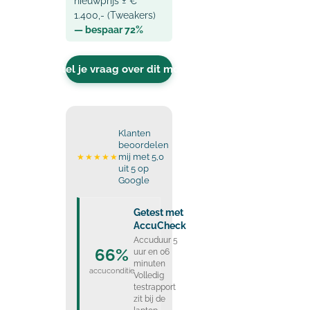
nieuwprijs ± €
1.400,- (Tweakers)
— bespaar 72%
Stel je vraag over dit model
Klanten
beoordelen
mij met 5,0
★★★★★
uit 5 op
Google
Getest met
AccuCheck
Accuduur 5
66%
uur en 06
minuten
accuconditie
Volledig
testrapport
zit bij de