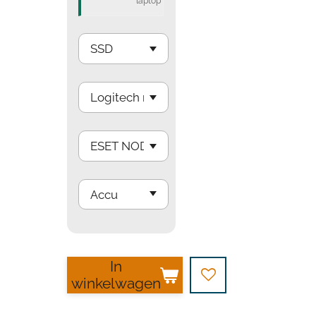
laptop
In
winkelwagen