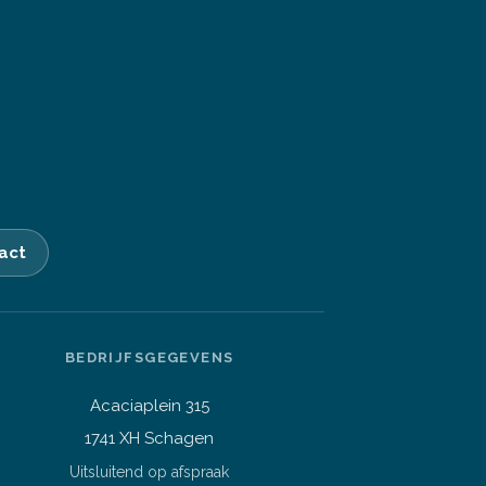
act
Stel je vraag over dit
BEDRIJFSGEGEVENS
product
Dell Optiplex 7060 i5-8500T
Acaciaplein 315
3.5GHz 16GB DDR4 256GB SSD
1741 XH Schagen
Vraag over een laptop of pc
Welk apparaat past bij mij?
Uitsluitend op afspraak