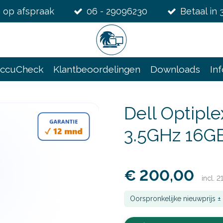
 op afspraak
06 - 29096230
Betaal in 
ccuCheck
Klantbeoordelingen
Downloads
In
Dell Optipl
3.5GHz 16G
€ 200,00
incl. 
Oorspronkelijke nieuwprijs 