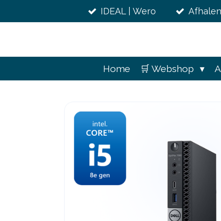
Ga
IDEAL | Wero
Afhalen
direct
naar
de
hoofdinhoud
Home
🛒 Webshop
A