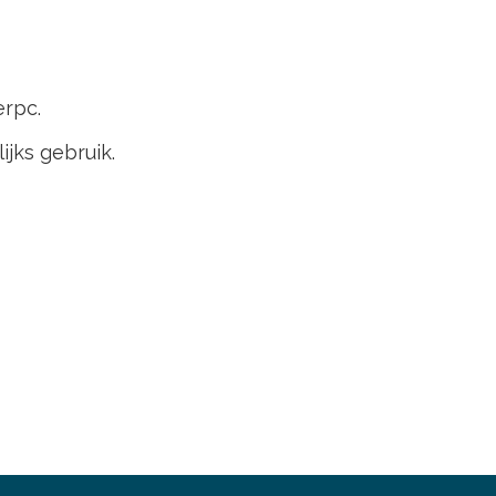
erpc.
jks gebruik.