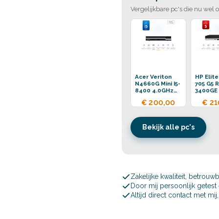
Vergelijkbare pc's die nu wel 
Acer Veriton
HP Elit
N4660G Mini I5-
705 G5 R
8400 4.0GHz
3400GE
16GB DDR4
16GB D
€ 200,00
€ 21
256GB SSD
256GB 
Bekijk alle pc's
Zakelijke kwaliteit, betrouw
Door mij persoonlijk getes
Altijd direct contact met mi