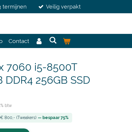
3 termijnen
Veilig verpakt
fo
Contact
ex 7060 i5-8500T
B DDR4 256GB SSD
21% btw
± € 800,- (Tweakers)
— bespaar 75%