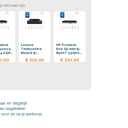
op voorraad zijn
edesk
Lenovo
HP Prodesk
yzen 5
Thinkcentre
600 G5 mini i5-
 4.0GHz
M720Q I5-
8500T 3.5GHz
DR4
8500T 3.5GHz
16GB DDR4
0,00
€ 210,00
€ 210,00
SSD
16GB DDR4
256GB SSD
256GB SSD
baar en degelijk
t en nagekeken
j, voor en na je aankoop