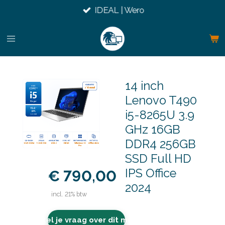
IDEAL | Wero
Ga
direct
naar
de
hoofdinhoud
14 inch
Lenovo T490
i5-8265U 3.9
GHz 16GB
DDR4 256GB
SSD Full HD
IPS Office
€ 790,00
2024
incl. 21% btw
Stel je vraag over dit model