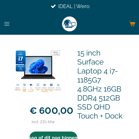
IDEAL | Wero
Ga
direct
naar
de
hoofdinhoud
15 inch
Surface
Laptop 4 i7-
1185G7
4.8GHz 16GB
DDR4 512GB
SSD QHD
€ 600,00
Touch + Dock
incl. 21% btw
Vraag of dit nog binnenkomt