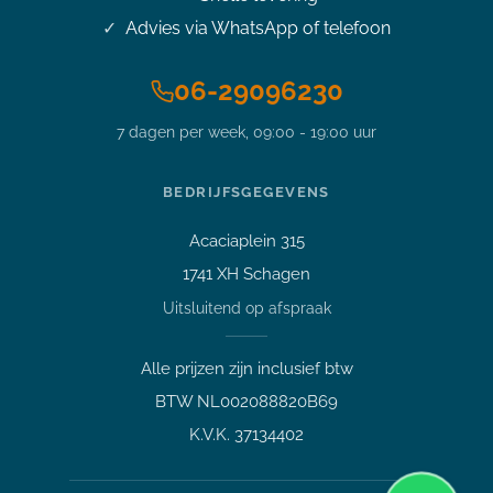
Advies via WhatsApp of telefoon
06-29096230
7 dagen per week, 09:00 - 19:00 uur
Stel je vraag over dit
product
15 inch Surface Laptop 4 i7-
BEDRIJFSGEGEVENS
1185G7 4.8GHz 16GB DDR4
512GB SSD QHD Touch + Dock
Acaciaplein 315
Vraag over een laptop of pc
1741 XH Schagen
Welk apparaat past bij mij?
Uitsluitend op afspraak
Afspraak maken
Afhalen of bezichtigen
Alle prijzen zijn inclusief btw
Vraag over een bestelling
BTW NL002088820B69
Verzending, status of afhalen
K.V.K. 37134402
Lees meer over mij