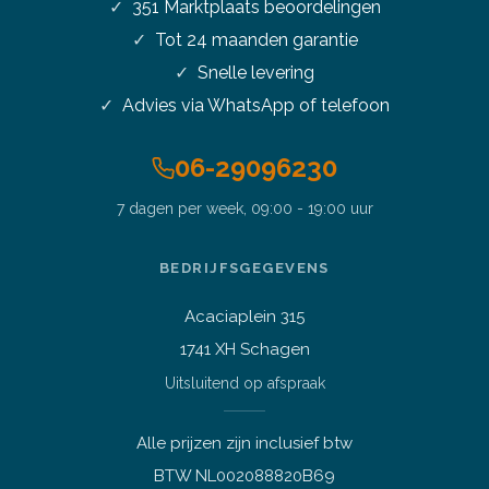
351
Marktplaats beoordelingen
Tot 24 maanden garantie
Snelle levering
Advies via WhatsApp of telefoon
06-29096230
7 dagen per week, 09:00 - 19:00 uur
Stel je vraag over dit
product
BEDRIJFSGEGEVENS
15,6 inch Lenovo L580 i5-8350U
3.6GHz 16GB DDR4 256GB SSD
Acaciaplein 315
Vraag over een laptop of pc
1741 XH Schagen
Welk apparaat past bij mij?
Uitsluitend op afspraak
Afspraak maken
Afhalen of bezichtigen
Alle prijzen zijn inclusief btw
Vraag over een bestelling
BTW NL002088820B69
Verzending, status of afhalen