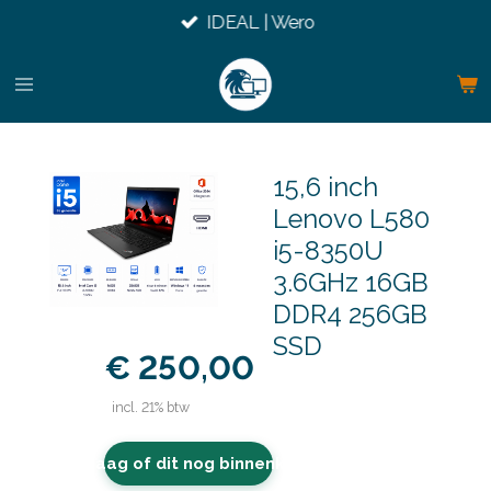
IDEAL | Wero
Ga
direct
naar
de
hoofdinhoud
15,6 inch
Lenovo L580
i5-8350U
3.6GHz 16GB
DDR4 256GB
SSD
€ 250,00
incl. 21% btw
Vraag of dit nog binnenkomt