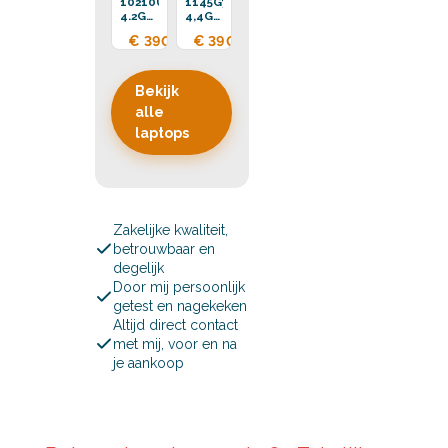
10210U
1145G7
4.2GHz
4,4GHz
16GB
16GB
€ 390,00
€ 390,00
DDR4
DDR4
256GB
256GB
SSD
SSD
Bekijk
alle
laptops
Zakelijke kwaliteit,
betrouwbaar en
degelijk
Door mij persoonlijk
getest en nagekeken
Altijd direct contact
met mij, voor en na
je aankoop