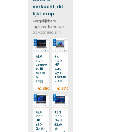
verkocht, dit
lijkt erop
Vergelijkbare
laptops die nu wel
op voorraad zijn
15,6
14
inch
inch
Lenovo
HP
15 iil
440
20sm
G7 i5-
i5-
10210U
1035G1
4.2GHz
3.6GHz
16GB
€ 350,00
€ 370,00
16GB
DDR4
DDR4
256GB
256GB
SSD
SSD
15,6
13,3
inch
inch
HP
Dell
450
5320
G7 i5-
i5-