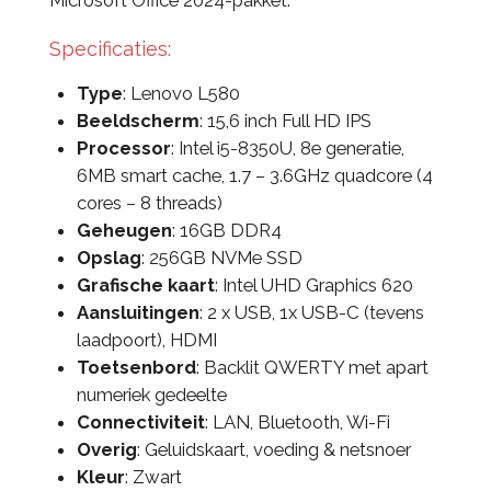
Microsoft Office 2024-pakket.
Specificaties:
Type
: Lenovo L580
Beeldscherm
: 15,6 inch Full HD IPS
Processor
: Intel i5-8350U, 8e generatie,
6MB smart cache, 1.7 – 3.6GHz quadcore (4
cores – 8 threads)
Geheugen
: 16GB DDR4
Opslag
: 256GB NVMe SSD
Grafische kaart
: Intel UHD Graphics 620
Aansluitingen
: 2 x USB, 1x USB-C (tevens
laadpoort), HDMI
Toetsenbord
: Backlit QWERTY met apart
numeriek gedeelte
Connectiviteit
: LAN, Bluetooth, Wi-Fi
Overig
: Geluidskaart, voeding & netsnoer
Kleur
: Zwart