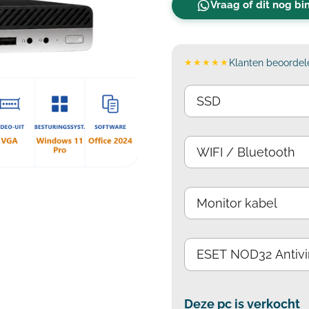
Vraag of dit nog b
★★★★★
Klanten beoordele
Deze pc is verkocht