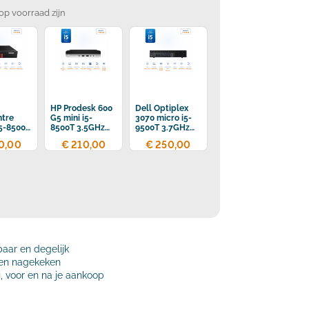
op voorraad zijn
HP Prodesk 600
Dell Optiplex
ntre
G5 mini i5-
3070 micro i5-
5-8500T
8500T 3.5GHz
9500T 3.7GHz
16GB
16GB DDR4
16GB DDR4
0,00
€ 210,00
€ 250,00
256GB SSD
256GB SSD WIFI
SSD
Bluetooth
baar en degelijk
t en nagekeken
j, voor en na je aankoop