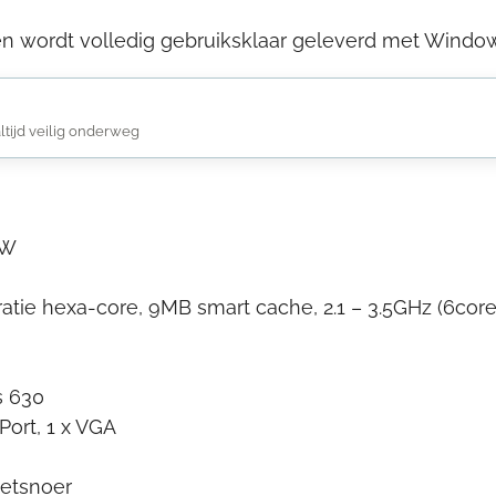
en wordt volledig gebruiksklaar geleverd met Windows
altijd veilig onderweg
5W
ratie hexa-core, 9MB smart cache, 2.1 – 3.5GHz (6core
s 630
Port, 1 x VGA
netsnoer