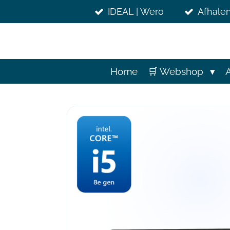
Ga
IDEAL | Wero
Afhalen
direct
naar
de
hoofdinhoud
Home
🛒 Webshop