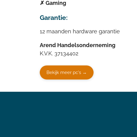
✗ Gaming
Garantie:
12 maanden hardware garantie
Arend Handelsonderneming
K.V.K. 37134402
Bekijk meer pc's →