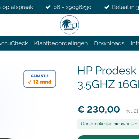
 op afspraak
06 - 29096230
Betaal in 
AccuCheck
Klantbeoordelingen
Downloads
Inf
HP Prodesk
3.5GHZ 16G
€ 230,00
incl. 2
Oorspronkelijke nieuwprijs ±