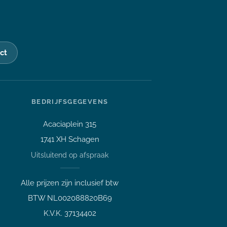
ct
Stel je vraag over dit
BEDRIJFSGEGEVENS
product
HP Prodesk 400 G4 i5-8500T
Acaciaplein 315
3.5GHZ 16GB DDR4 512GB SSD
1741 XH Schagen
Vraag over een laptop of pc
Welk apparaat past bij mij?
Uitsluitend op afspraak
Afspraak maken
Alle prijzen zijn inclusief btw
Afhalen of bezichtigen
BTW NL002088820B69
Vraag over een bestelling
✕
K.V.K. 37134402
Verzending, status of afhalen
Vraag over dit product?
App me
gerust!