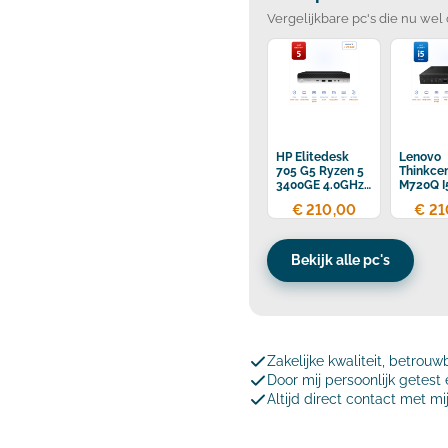
Vergelijkbare pc's die nu wel 
HP Elitedesk
Lenovo
705 G5 Ryzen 5
Thinkce
3400GE 4.0GHz
M720Q I
16GB DDR4
3.5GHz 
€ 210,00
€ 21
256GB SSD
DDR4
256GB 
Bekijk alle pc's
Zakelijke kwaliteit, betrouw
Door mij persoonlijk getes
Altijd direct contact met mi