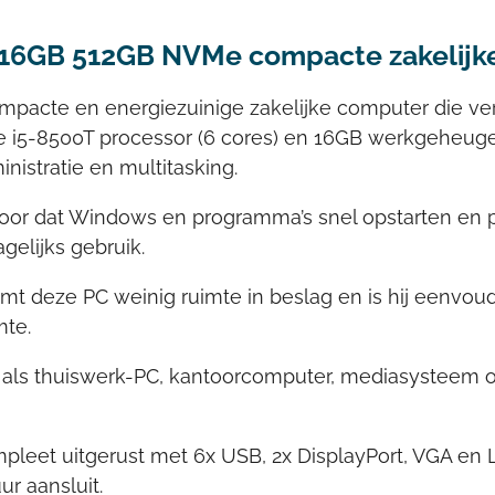
5 16GB 512GB NVMe compacte zakelijk
pacte en energiezuinige zakelijke computer die verr
ore i5-8500T processor (6 cores) en 16GB werkgeheuge
inistratie en multitasking.
or dat Windows en programma’s snel opstarten en pr
gelijks gebruik.
 deze PC weinig ruimte in beslag en is hij eenvoud
mte.
ar als thuiswerk-PC, kantoorcomputer, mediasysteem 
mpleet uitgerust met 6x USB, 2x DisplayPort, VGA en
r aansluit.