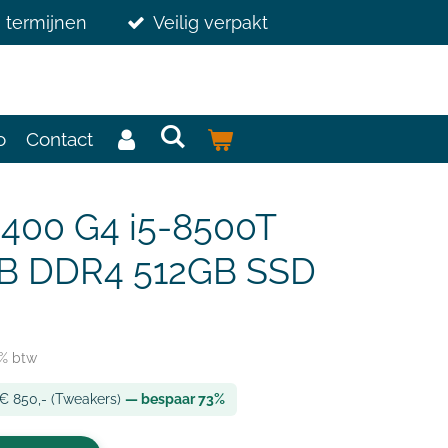
3 termijnen
Veilig verpakt
o
Contact
 400 G4 i5-8500T
B DDR4 512GB SSD
1% btw
 € 850,- (Tweakers)
— bespaar 73%