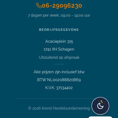
06-29096230
Stel je vraag over dit
7 dagen per week, 09:00 - 19:00 uur
product
17,3 inch Dell precision 7730 i7-
8850H 4.3GHz 32GB DDR4 512
BEDRIJFSGEGEVENS
NVMe SSD Full HD IPS Office
2024 Nvidia Quadro P5200 16GB
Acaciaplein 315
Vraag over een laptop of pc
1741 XH Schagen
Welk apparaat past bij mij?
Uitsluitend op afspraak
Afspraak maken
Afhalen of bezichtigen
Alle prijzen zijn inclusief btw
Vraag over een bestelling
BTW NL002088820B69
Verzending, status of afhalen
K.V.K. 37134402
Lees meer over mij
©
2026
Arend Handelsonderneming