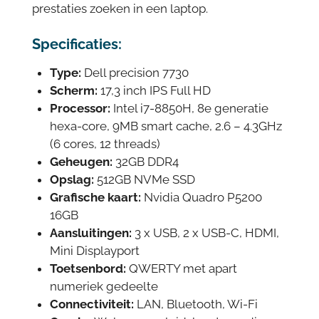
prestaties zoeken in een laptop.
Specificaties:
Type:
Dell precision 7730
Scherm:
17,3 inch IPS Full HD
Processor:
Intel i7-8850H, 8e generatie
hexa-core, 9MB smart cache, 2.6 – 4.3GHz
(6 cores, 12 threads)
Geheugen:
32GB DDR4
Opslag:
512GB NVMe SSD
Grafische kaart:
Nvidia Quadro P5200
16GB
Aansluitingen:
3 x USB, 2 x USB-C, HDMI,
Mini Displayport
Toetsenbord:
QWERTY met apart
numeriek gedeelte
Connectiviteit:
LAN, Bluetooth, Wi-Fi