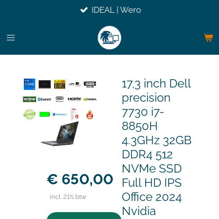
IDEAL | Wero
Ga
direct
naar
de
hoofdinhoud
17,3 inch Dell
precision
7730 i7-
8850H
4.3GHz 32GB
DDR4 512
NVMe SSD
€ 650,00
Full HD IPS
Office 2024
incl. 21% btw
Nvidia