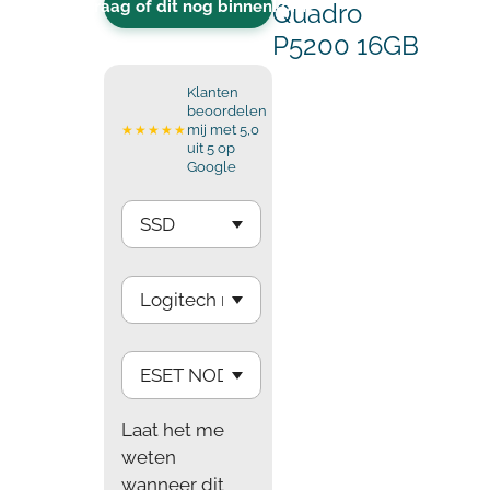
Vraag of dit nog binnenkomt
Quadro
P5200 16GB
Klanten
beoordelen
mij met 5,0
★★★★★
uit 5 op
Google
Laat het me
weten
wanneer dit