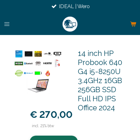
IDEAL | Wero
Ga
direct
naar
de
hoofdinhoud
14 inch HP
Probook 640
G4 i5-8250U
3.4GHz 16GB
256GB SSD
Full HD IPS
Office 2024
€ 270,00
incl. 21% btw