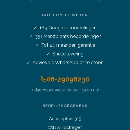
GOED OM TE WETEN
169
Google beoordelingen
351
Marktplaats beoordelingen
Tot 24 maanden garantie
Snelle levering
Advies via WhatsApp of telefoon
06-29096230
7 dagen per week, 09:00 - 19:00 uur
Stel je vraag over dit
product
14 inch HP Probook 640 G4 i5-
BEDRIJFSGEGEVENS
8250U 3.4GHz 16GB 256GB
SSD Full HD IPS Office 2024
Acaciaplein 315
Vraag over een laptop of pc
1741 XH Schagen
Welk apparaat past bij mij?