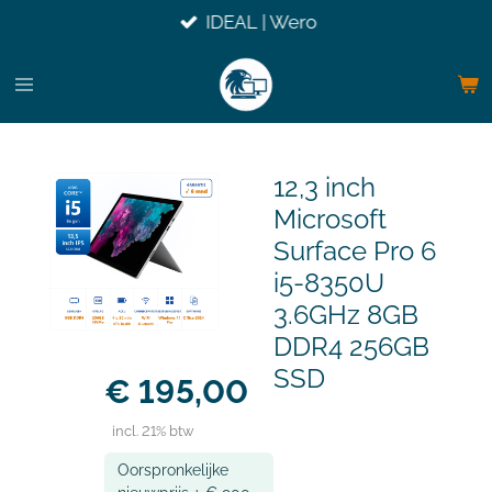
IDEAL | Wero
Ga
direct
naar
de
hoofdinhoud
12,3 inch
Microsoft
Surface Pro 6
i5-8350U
3.6GHz 8GB
DDR4 256GB
SSD
€ 195,00
incl. 21% btw
Oorspronkelijke