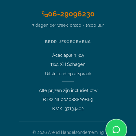
06-29096230
7 dagen per week, 09:00 - 19:00 uur
Stel je vraag over dit
product
12,3 inch Microsoft Surface Pro 6
BEDRIJFSGEGEVENS
i5-8350U 3.6GHz 8GB DDR4
256GB SSD
Acaciaplein 315
Vraag over een laptop of pc
1741 XH Schagen
Welk apparaat past bij mij?
Uitsluitend op afspraak
Afspraak maken
Afhalen of bezichtigen
Alle prijzen zijn inclusief btw
Vraag over een bestelling
BTW NL002088820B69
Verzending, status of afhalen
K.V.K. 37134402
Lees meer over mij
©
2026
Arend Handelsonderneming