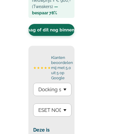
nieuwprijs ± € 900,-
(Tweakers)
—
bespaar 78%
Vraag of dit nog binnenkomt
Klanten
beoordelen
mij met 5,0
★★★★★
uit 5 op
Google
Deze is