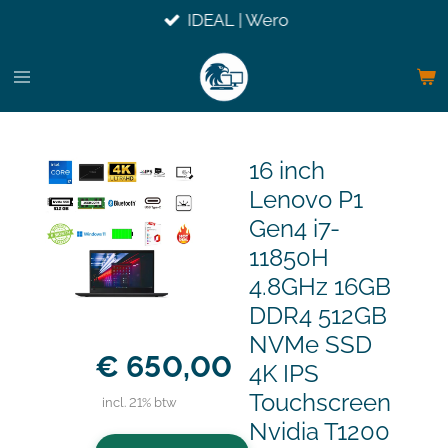
IDEAL | Wero
Ga
direct
naar
de
hoofdinhoud
16 inch
Lenovo P1
Gen4 i7-
11850H
4.8GHz 16GB
DDR4 512GB
NVMe SSD
€ 650,00
4K IPS
Touchscreen
incl. 21% btw
Nvidia T1200