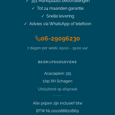
351
Marktplaats beoordelingen
Tot 24 maanden garantie
Snelle levering
Advies via WhatsApp of telefoon
06-29096230
Stel je vraag over dit
product
7 dagen per week, 09:00 - 19:00 uur
16 inch Lenovo P1 Gen4 i7-
11850H 4.8GHz 16GB DDR4
512GB NVMe SSD 4K IPS
BEDRIJFSGEGEVENS
Touchscreen Nvidia T1200 Office
2024 Nieuwe accu
Acaciaplein 315
Vraag over een laptop of pc
1741 XH Schagen
Welk apparaat past bij mij?
Uitsluitend op afspraak
Afspraak maken
Afhalen of bezichtigen
Alle prijzen zijn inclusief btw
Vraag over een bestelling
BTW NL002088820B69
Verzending, status of afhalen