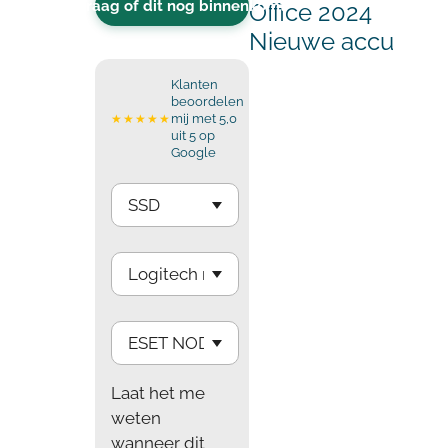
Vraag of dit nog binnenkomt
Office 2024
Nieuwe accu
Klanten
beoordelen
mij met 5,0
★★★★★
uit 5 op
Google
Laat het me
weten
wanneer dit