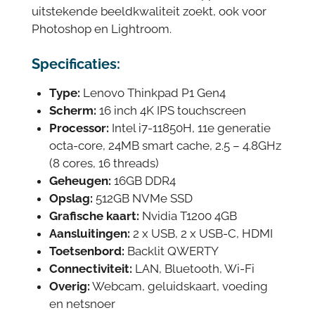
uitstekende beeldkwaliteit zoekt, ook voor
Photoshop en Lightroom.
Specificaties:
Type:
Lenovo Thinkpad P1 Gen4
Scherm:
16 inch 4K IPS touchscreen
Processor:
Intel i7-11850H, 11e generatie
octa-core, 24MB smart cache, 2.5 – 4.8GHz
(8 cores, 16 threads)
Geheugen:
16GB DDR4
Opslag:
512GB NVMe SSD
Grafische kaart:
Nvidia T1200 4GB
Aansluitingen:
2 x USB, 2 x USB-C, HDMI
Toetsenbord:
Backlit QWERTY
Connectiviteit:
LAN, Bluetooth, Wi-Fi
Overig:
Webcam, geluidskaart, voeding
en netsnoer