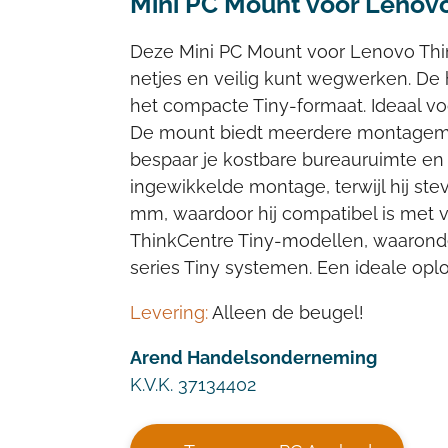
Mini PC Mount voor Lenov
Deze Mini PC Mount voor Lenovo Thin
netjes en veilig kunt wegwerken. De 
het compacte Tiny-formaat. Ideaal vo
De mount biedt meerdere montagemog
bespaar je kostbare bureauruimte en b
ingewikkelde montage, terwijl hij stev
mm, waardoor hij compatibel is met v
ThinkCentre Tiny-modellen, waaron
series Tiny systemen. Een ideale opl
Levering:
Alleen de beugel!
Arend Handelsonderneming
K.V.K. 37134402