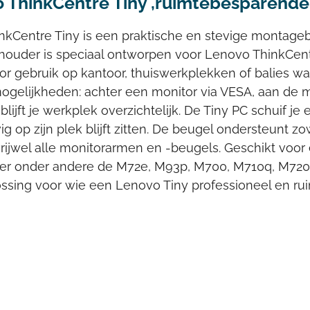
o ThinkCentre Tiny
,ruimtebesparende
kCentre Tiny is een praktische en stevige montage
houder is speciaal ontworpen voor Lenovo ThinkCent
or gebruik op kantoor, thuiswerkplekken of balies w
elijkheden: achter een monitor via VESA, aan de m
lijft je werkplek overzichtelijk. De Tiny PC schuif je
ig op zijn plek blijft zitten. De beugel ondersteunt 
rijwel alle monitorarmen en -beugels. Geschikt voo
der onder andere de M72e, M93p, M700, M710q, M72
ossing voor wie een Lenovo Tiny professioneel en ru