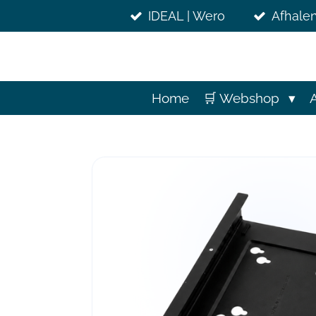
Ga
IDEAL | Wero
Afhalen
direct
naar
de
hoofdinhoud
Home
🛒 Webshop