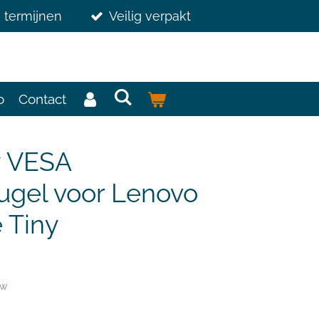
3 termijnen
Veilig verpakt
o
Contact
y VESA
gel voor Lenovo
 Tiny
tw