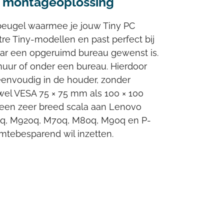
 montageoplossing
beugel waarmee je jouw Tiny PC
re Tiny-modellen en past perfect bij
aar een opgeruimd bureau gewenst is.
uur of onder een bureau. Hierdoor
 eenvoudig in de houder, zonder
zowel VESA 75 × 75 mm als 100 × 100
r een zeer breed scala aan Lenovo
0q, M920q, M70q, M80q, M90q en P-
imtebesparend wil inzetten.