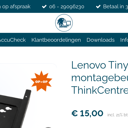
 op afspraak
06 - 29096230
Betaal in 
AccuCheck
Klantbeoordelingen
Downloads
Inf
Lenovo Tin
montagebeu
ThinkCentre
€ 15,00
incl. 21% b