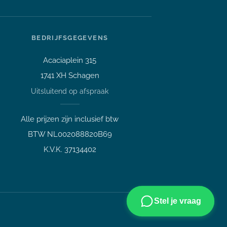
Stel je vraag over dit
product
BEDRIJFSGEGEVENS
Dell Optiplex 3070 micro i5-
9500T 3.7GHz 16GB DDR4
Acaciaplein 315
256GB SSD WIFI Bluetooth
1741 XH Schagen
Vraag over een laptop of pc
Welk apparaat past bij mij?
Uitsluitend op afspraak
Afspraak maken
Alle prijzen zijn inclusief btw
Afhalen of bezichtigen
BTW NL002088820B69
Vraag over een bestelling
K.V.K. 37134402
Verzending, status of afhalen
Lees meer over mij
Stel je vraag