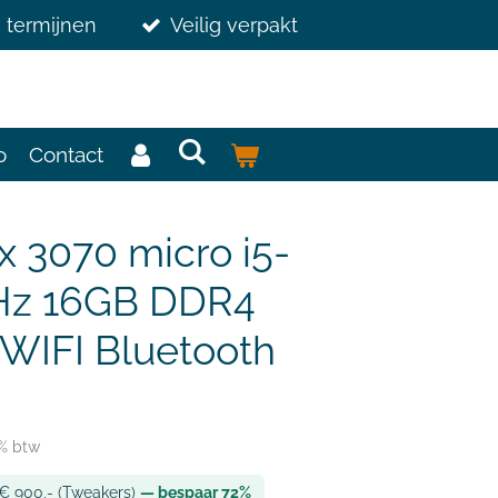
3 termijnen
Veilig verpakt
o
Contact
x 3070 micro i5-
Hz 16GB DDR4
WIFI Bluetooth
1% btw
 € 900,- (Tweakers)
— bespaar 72%