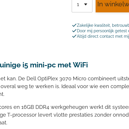
In winkel
Zakelijke kwaliteit, betrouw
Door mij persoonlijk getes
Altijd direct contact met mi
uinige i5 mini-pc met WiFi
het kan. De Dell OptiPlex 3070 Micro combineert uits
e overal weg te werken is. Ideaal voor wie een compl
t.
 cores en 16GB DDR4 werkgeheugen werkt dit systeem s
ge T-processor levert vlotte prestaties zonder onnodi
at.