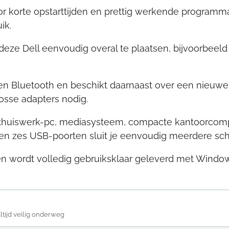
 korte opstarttijden en prettig werkende programma
ik.
eze Dell eenvoudig overal te plaatsen, bijvoorbeeld
i en Bluetooth en beschikt daarnaast over een nieuw
osse adapters nodig.
als thuiswerk-pc, mediasysteem, compacte kantoorcom
t en zes USB-poorten sluit je eenvoudig meerdere s
en wordt volledig gebruiksklaar geleverd met Windows
altijd veilig onderweg