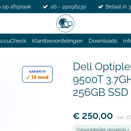
 op afspraak
06 - 29096230
Betaal in 
AccuCheck
Klantbeoordelingen
Downloads
Inf
Dell Optiple
9500T 3.7G
256GB SSD 
€ 250,00
incl. 2
Oorspronkelijke nieuwprijs ±