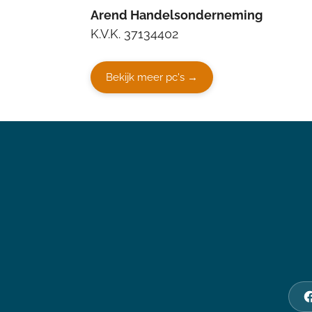
Arend Handelsonderneming
K.V.K. 37134402
Bekijk meer pc's →