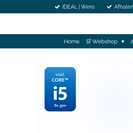
Ga
IDEAL | Wero
Afhalen
direct
naar
de
hoofdinhoud
Home
🛒 Webshop