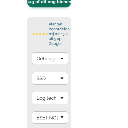
Vraag of dit nog binnenkomt
Klanten
beoordelen
mij met 5,0
★★★★★
uit 5 op
Google