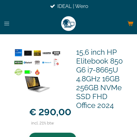
IDEAL | Wero
Ga
direct
naar
de
hoofdinhoud
15,6 inch HP
Elitebook 850
G6 i7-8665U
4.8GHz 16GB
256GB NVMe
SSD FHD
Office 2024
€ 290,00
incl. 21% btw