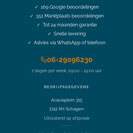
169
Google beoordelingen
351
Marktplaats beoordelingen
Tot 24 maanden garantie
Snelle levering
Advies via WhatsApp of telefoon
06-29096230
7 dagen per week, 09:00 - 19:00 uur
Stel je vraag over dit
product
15,6 inch HP Elitebook 850 G6
BEDRIJFSGEGEVENS
i7-8665U 4.8GHz 16GB 256GB
NVMe SSD FHD Office 2024
Acaciaplein 315
Vraag over een laptop of pc
1741 XH Schagen
Welk apparaat past bij mij?
Uitsluitend op afspraak
Afspraak maken
Afhalen of bezichtigen