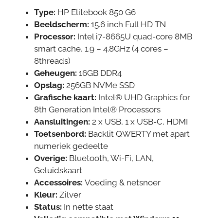
Type:
HP Elitebook 850 G6
Beeldscherm:
15.6
inch Full HD TN
Processor:
Intel i7-8665U quad-core 8MB
smart cache, 1.9 – 4.8GHz (4 cores –
8threads)
Geheugen:
16GB DDR4
Opslag:
256GB NVMe SSD
Grafische kaart:
Intel® UHD Graphics for
8th Generation Intel® Processors
Aansluitingen:
2 x USB, 1 x USB-C, HDMI
Toetsenbord:
Backlit QWERTY met apart
numeriek gedeelte
Overige:
Bluetooth, Wi-Fi, LAN,
Geluidskaart
Accessoires:
Voeding & netsnoer
Kleur:
Zilver
Status:
In nette staat