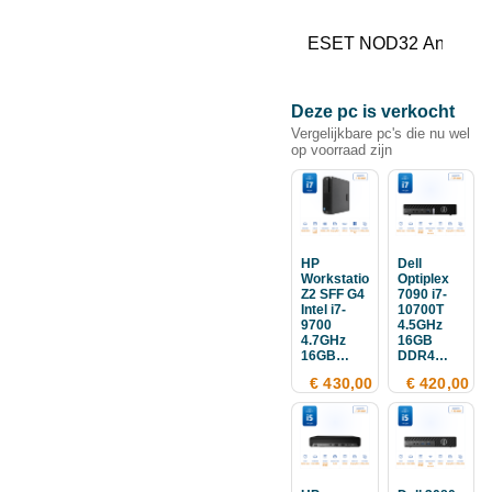
Deze pc is verkocht
Vergelijkbare pc's die nu wel
op voorraad zijn
HP
Dell
Workstation
Optiplex
Z2 SFF G4
7090 i7-
Intel i7-
10700T
9700
4.5GHz
4.7GHz
16GB
16GB
DDR4
512GB
256GB SSD
€ 430,00
€ 420,00
SSD
500GB
HDD
Nvidia
K620