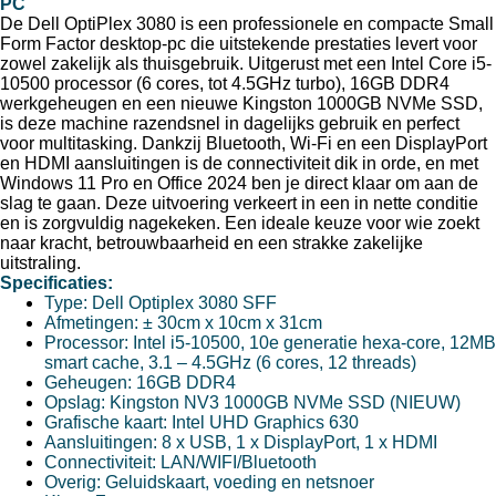
PC
De Dell OptiPlex 3080 is een professionele en compacte Small
Form Factor desktop-pc die uitstekende prestaties levert voor
zowel zakelijk als thuisgebruik. Uitgerust met een Intel Core i5-
10500 processor (6 cores, tot 4.5GHz turbo), 16GB DDR4
werkgeheugen en een nieuwe Kingston 1000GB NVMe SSD,
is deze machine razendsnel in dagelijks gebruik en perfect
voor multitasking. Dankzij Bluetooth, Wi-Fi en een DisplayPort
en HDMI aansluitingen is de connectiviteit dik in orde, en met
Windows 11 Pro en Office 2024 ben je direct klaar om aan de
slag te gaan. Deze uitvoering verkeert in een in nette conditie
en is zorgvuldig nagekeken. Een ideale keuze voor wie zoekt
naar kracht, betrouwbaarheid en een strakke zakelijke
uitstraling.
Specificaties:
Type: Dell Optiplex 3080 SFF
Afmetingen: ± 30cm x 10cm x 31cm
Processor: Intel i5-10500, 10e generatie hexa-core, 12MB
smart cache, 3.1 – 4.5GHz (6 cores, 12 threads)
Geheugen: 16GB DDR4
Opslag: Kingston NV3 1000GB NVMe SSD (NIEUW)
Grafische kaart: Intel UHD Graphics 630
Aansluitingen: 8 x USB, 1 x DisplayPort, 1 x HDMI
Connectiviteit: LAN/WIFI/Bluetooth
Overig: Geluidskaart, voeding en netsnoer