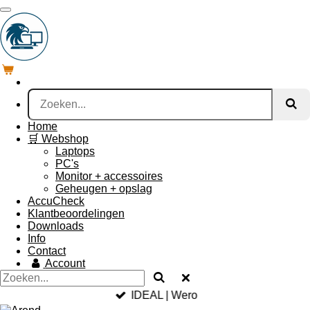
Ga
direct
naar
de
hoofdinhoud
Home
🛒 Webshop
Laptops
PC's
Monitor + accessoires
Geheugen + opslag
AccuCheck
Klantbeoordelingen
Downloads
Info
Contact
Account
IDEAL | Wero