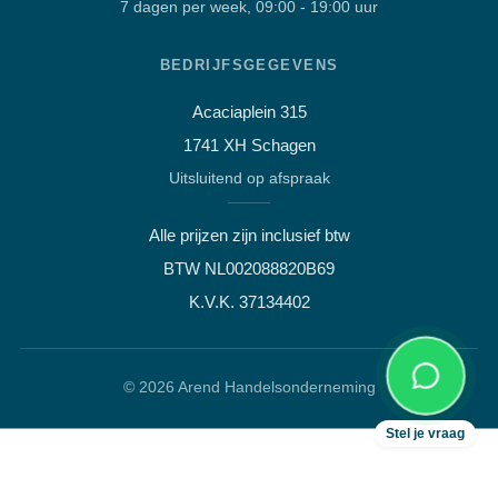
7 dagen per week, 09:00 - 19:00 uur
Stel je vraag over dit
product
Dell 3080 SFF i5-10500 3.8GHz
16GB DDR4 1000GB SSD WIFI
BEDRIJFSGEGEVENS
Bluetooth
Acaciaplein 315
Vraag over een laptop of pc
Welk apparaat past bij mij?
1741 XH Schagen
Uitsluitend op afspraak
Afspraak maken
Afhalen of bezichtigen
Alle prijzen zijn inclusief btw
Vraag over een bestelling
BTW NL002088820B69
Verzending, status of afhalen
K.V.K. 37134402
Lees meer over mij
©
2026
Arend Handelsonderneming
Stel je vraag