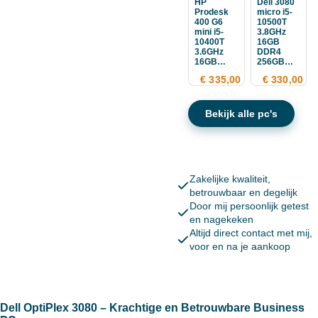
HP
Dell 3080
Prodesk
micro i5-
400 G6
10500T
mini i5-
3.8GHz
10400T
16GB
3.6GHz
DDR4
16GB
256GB
DDR4
SSD
€ 335,00
€ 330,00
256GB
SSD
Bekijk alle pc's
Zakelijke kwaliteit,
betrouwbaar en degelijk
Door mij persoonlijk getest
en nagekeken
Altijd direct contact met mij,
voor en na je aankoop
Dell OptiPlex 3080 – Krachtige en Betrouwbare Business