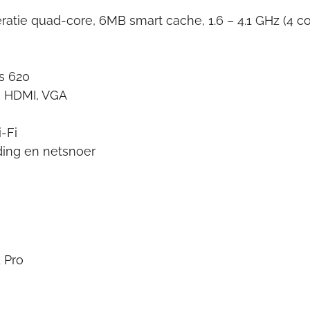
ratie quad-core, 6MB smart cache, 1.6 – 4.1 GHz (4 co
s 620
, HDMI, VGA
-Fi
ing en netsnoer
 Pro