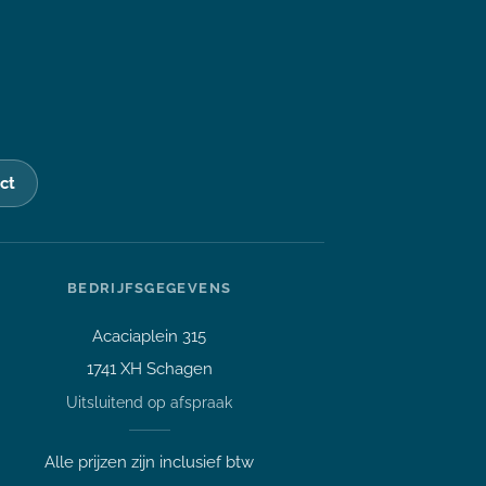
ct
Stel je vraag over dit
product
BEDRIJFSGEGEVENS
14 inch HP Probook 640 G5 i5-
8365U 4.1GHz 16GB 256GB
Acaciaplein 315
SSD Full HD IPS Office 2024
1741 XH Schagen
Vraag over een laptop of pc
Welk apparaat past bij mij?
Uitsluitend op afspraak
Afspraak maken
Alle prijzen zijn inclusief btw
Afhalen of bezichtigen