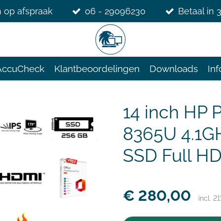
 op afspraak
06 - 29096230
Betaal in 
AccuCheck
Klantbeoordelingen
Downloads
Inf
14 inch HP 
8365U 4.1G
SSD Full HD
€ 280,00
incl. 2