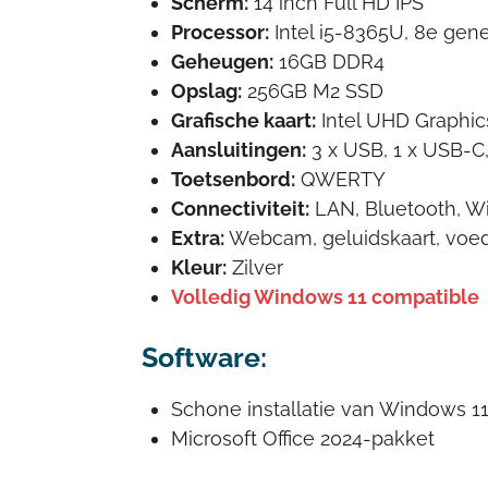
Scherm:
14 inch Full HD IPS
Processor:
Intel i5-8365U, 8e gene
Geheugen:
16GB DDR4
Opslag:
256GB M2 SSD
Grafische kaart:
Intel UHD Graphic
Aansluitingen:
3 x USB, 1 x USB-C
Toetsenbord:
QWERTY
Connectiviteit:
LAN, Bluetooth, Wi
Extra:
Webcam, geluidskaart, voed
Kleur:
Zilver
Volledig Windows 11 compatible
Software:
Schone installatie van Windows 11
Microsoft Office 2024-pakket