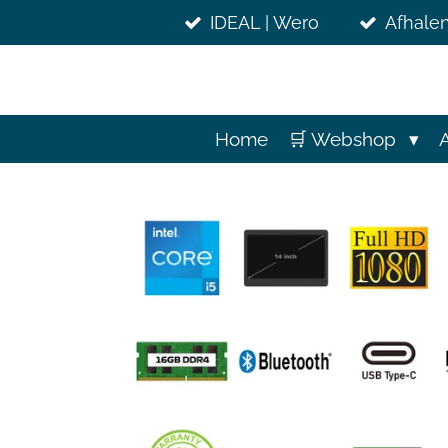
Ga
IDEAL | Wero
Afhalen
direct
naar
de
hoofdinhoud
Home
🛒 Webshop