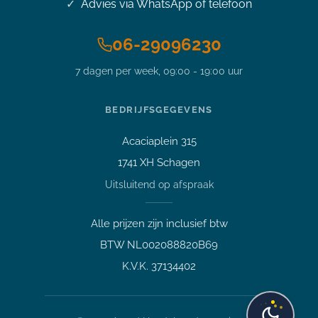
Advies via WhatsApp of telefoon
06-29096230
Stel je vraag over dit
7 dagen per week, 09:00 - 19:00 uur
product
15,6 inch HP Elitebook 855 G7
Ryzen5 pro 4650U 4.0GHz 16GB
BEDRIJFSGEGEVENS
480GB M.2 SSD FHD IPS Office
2024
Acaciaplein 315
Vraag over een laptop of pc
1741 XH Schagen
Welk apparaat past bij mij?
Uitsluitend op afspraak
Afspraak maken
Afhalen of bezichtigen
Alle prijzen zijn inclusief btw
Vraag over een bestelling
BTW NL002088820B69
Verzending, status of afhalen
K.V.K. 37134402
Lees meer over mij