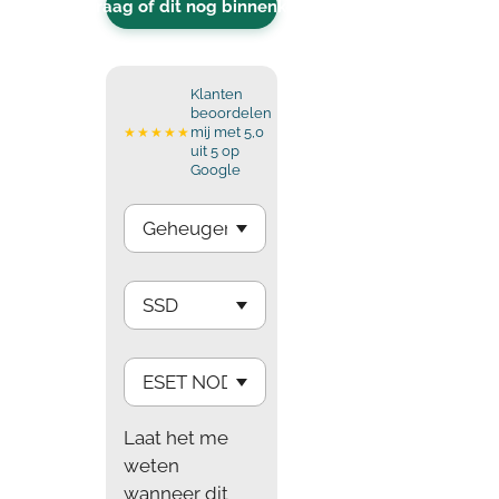
Vraag of dit nog binnenkomt
Klanten
beoordelen
mij met 5,0
★★★★★
uit 5 op
Google
Laat het me
weten
wanneer dit