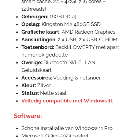
smart cache, 2.1 – 4.0GHz (6 cores –
12threads)
Geheugen:
16GB DDR4.
Opslag:
Kingston M.2 480GB SSD
Grafische kaart:
AMD Radeon Graphics
Aansluitingen:
2 x USB, 2 x USB-C, HDMI
Toetsenbord:
Backlit QWERTY met apart
numeriek gedeelte
Overige:
Bluetooth, Wi-Fi, LAN,
Geluidskaart.
Accessoires:
Voeding & netsnoer.
Kleur:
Zilver
Status:
N
ette staat
Volledig compatible met Windows 11
Software:
Schone installatie van Windows 11 Pro
Microsoft Office 2024 pakket