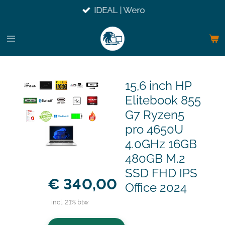
IDEAL | Wero
Ga
direct
naar
de
hoofdinhoud
15,6 inch HP
Elitebook 855
G7 Ryzen5
pro 4650U
4.0GHz 16GB
480GB M.2
SSD FHD IPS
€ 340,00
Office 2024
incl. 21% btw