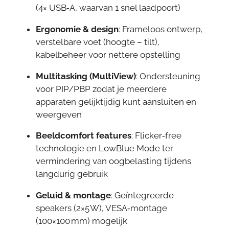
(4× USB‑A, waarvan 1 snel laadpoort)
Ergonomie & design
: Frameloos ontwerp,
verstelbare voet (hoogte – tilt),
kabelbeheer voor nettere opstelling
Multitasking (MultiView)
: Ondersteuning
voor PIP/PBP zodat je meerdere
apparaten gelijktijdig kunt aansluiten en
weergeven
Beeldcomfort features
: Flicker‑free
technologie en LowBlue Mode ter
vermindering van oogbelasting tijdens
langdurig gebruik
Geluid & montage
: Geïntegreerde
speakers (2×5 W), VESA‑montage
(100×100 mm) mogelijk