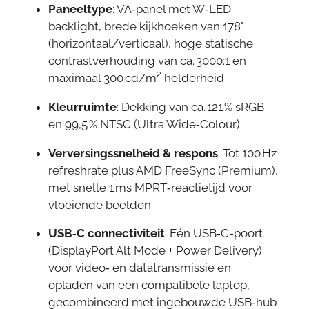
Paneeltype
: VA‑panel met W‑LED
backlight, brede kijkhoeken van 178°
(horizontaal/verticaal), hoge statische
contrastverhouding van ca. 3000:1 en
maximaal 300 cd/m² helderheid
Kleurruimte
: Dekking van ca. 121 % sRGB
en 99,5 % NTSC (Ultra Wide‑Colour)
Verversingssnelheid & respons
: Tot 100 Hz
refreshrate plus AMD FreeSync (Premium),
met snelle 1 ms MPRT‑reactietijd voor
vloeiende beelden
USB‑C connectiviteit
: Eén USB‑C-poort
(DisplayPort Alt Mode + Power Delivery)
voor video‑ en datatransmissie én
opladen van een compatibele laptop,
gecombineerd met ingebouwde USB‑hub