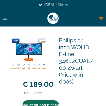
IDEAL | Wero
Ga
direct
naar
de
hoofdinhoud
Philips 34
inch WQHD
E-line
346E2CUAE/
00 Zwart
(Nieuw in
doos)
€ 189,00
incl. 21% btw
Vraag of dit nog binnenkomt