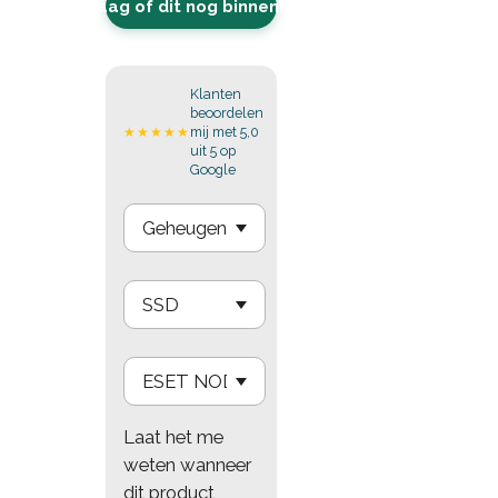
Vraag of dit nog binnenkomt
Klanten
beoordelen
mij met 5,0
★★★★★
uit 5 op
Google
Laat het me
weten wanneer
dit product