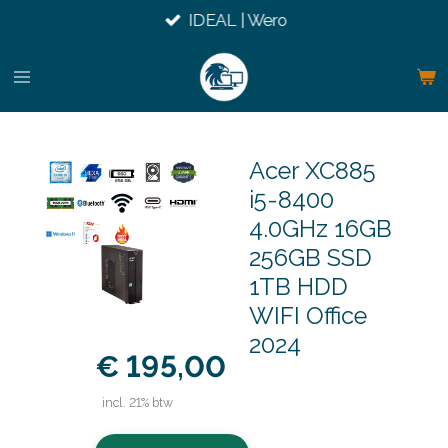
IDEAL | Wero
Ga
direct
naar
de
hoofdinhoud
Acer XC885
i5-8400
4.0GHz 16GB
256GB SSD
1TB HDD
WIFI Office
2024
€ 195,00
incl. 21% btw