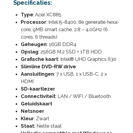
Specificaties:
Type
: Acer XC885
Processor
: Intel i5-8400, 8e generatie hexa-
core, 9MB smart cache, 2.8 – 4.0GHz (6
cores, 6 threads)
Geheugen
: 16GB DDR4
Opslag
: 256GB M.2 SSD + 1TB HDD
Grafische kaart
:
Intel® UHD Graphics 630
Slimline DVD-RW drive
Aansluitingen
: 7 x USB, 1 x USB-C, 2 x
HDMI
SD-kaartlezer
Connectiviteit
: LAN / WIFI / Bluetooth
Geluidskaart
Netsnoer
Kleur
: Zwart
Staat:
Nette staat