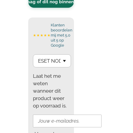
Vraag of dit nog binnenkomt
Klanten
beoordelen
mij met 5,0
★★★★★
uit 5 op
Google
Laat het me
weten
wanneer dit
product weer
op voorraad is.