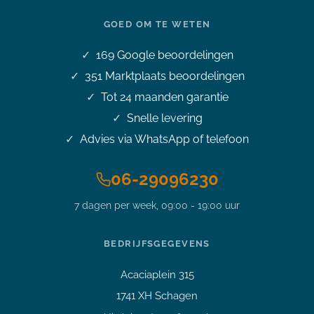
GOED OM TE WETEN
169
Google beoordelingen
351
Marktplaats beoordelingen
Tot 24 maanden garantie
Snelle levering
Advies via WhatsApp of telefoon
06-29096230
Stel je vraag over dit
7 dagen per week, 09:00 - 19:00 uur
product
17 inch Dell Alienware 17 R4 i7-
7820HK 3.9GHz 32GB DDR4
BEDRIJFSGEGEVENS
1TB SSD 4K IPS Nvidia GTX
1080 Office 2024
Acaciaplein 315
Vraag over een laptop of pc
1741 XH Schagen
Welk apparaat past bij mij?