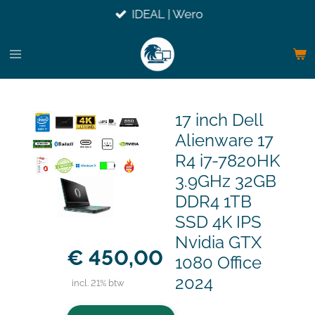
IDEAL | Wero
Ga
direct
naar
de
hoofdinhoud
17 inch Dell
Alienware 17
R4 i7-7820HK
3.9GHz 32GB
DDR4 1TB
SSD 4K IPS
Nvidia GTX
€ 450,00
1080 Office
2024
incl. 21% btw