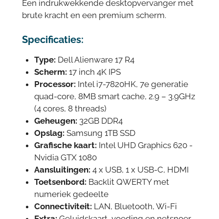
Een indrukwekkende desktopvervanger met
brute kracht en een premium scherm.
Specificaties:
Type:
Dell Alienware 17 R4
Scherm:
17 inch 4K IPS
Processor:
Intel i7-7820HK, 7e generatie
quad-core, 8MB smart cache, 2.9 – 3.9GHz
(4 cores, 8 threads)
Geheugen:
32GB DDR4
Opslag:
Samsung 1TB SSD
Grafische kaart:
Intel UHD Graphics 620 -
Nvidia GTX 1080
Aansluitingen:
4 x USB, 1 x USB-C, HDMI
Toetsenbord:
Backlit QWERTY met
numeriek gedeelte
Connectiviteit:
LAN, Bluetooth, Wi-Fi
Extra:
Geluidskaart, voeding en netsnoer