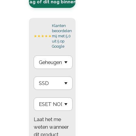
Vraag of dit nog binnenkomt
Klanten
beoordelen
mij met 5,0
★★★★★
uit 5 op
Google
Laat het me
weten wanneer
dit product