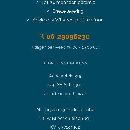
Tot 24 maanden garantie
Snelle levering
Advies via WhatsApp of telefoon
06-29096230
7 dagen per week, 09:00 - 19:00 uur
Stel je vraag over dit
product
Acer XC885 i5-8400 4.0GHz
BEDRIJFSGEGEVENS
16GB 512GB SSD 1TB HDD WIFI
Office 2024
Acaciaplein 315
Vraag over een laptop of pc
1741 XH Schagen
Welk apparaat past bij mij?
Uitsluitend op afspraak
Afspraak maken
Afhalen of bezichtigen
Alle prijzen zijn inclusief btw
Vraag over een bestelling
BTW NL002088820B69
Verzending, status of afhalen
K.V.K. 37134402