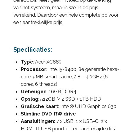
defect. Dit heeft geen invloed op de werking
van het systeem, maar is wel in de prijs
verrekend. Daardoor een hele complete pc voor
een aantrekkelijke prijs!
Specificaties:
Type
: Acer XC885
Processor
: Intel i5-8400, 8e generatie hexa-
core, 9MB smart cache, 2.8 – 4.0GHz (6
cores, 6 threads)
Geheugen
: 16GB DDR4
Opslag
: 512GB M.2 SSD + 1TB HDD
Grafische kaart
:
Intel® UHD Graphics 630
Slimline DVD-RW drive
Aansluitingen
: 7 x USB, 1 x USB-C, 2 x
HDMI (1 USB poort defect achterzijde dus