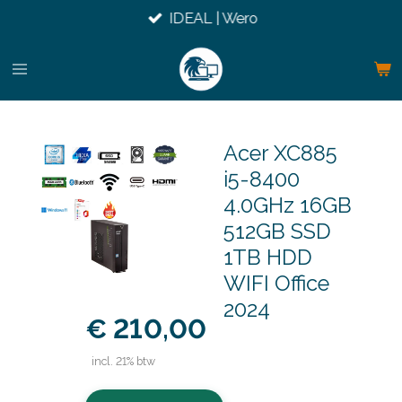
IDEAL | Wero
Ga
direct
naar
de
hoofdinhoud
Acer XC885
i5-8400
4.0GHz 16GB
512GB SSD
1TB HDD
WIFI Office
2024
€ 210,00
incl. 21% btw