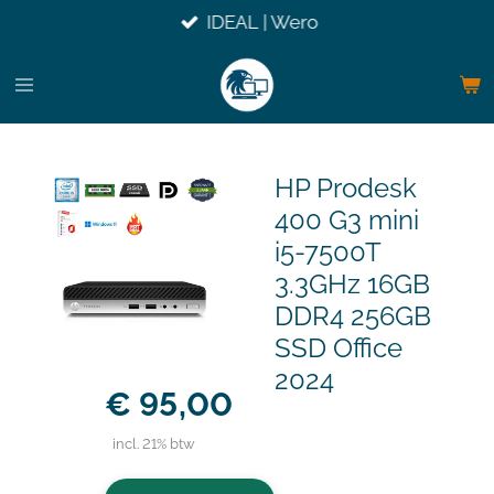
IDEAL | Wero
Ga
direct
naar
de
hoofdinhoud
HP Prodesk
400 G3 mini
i5-7500T
3.3GHz 16GB
DDR4 256GB
SSD Office
2024
€ 95,00
incl. 21% btw