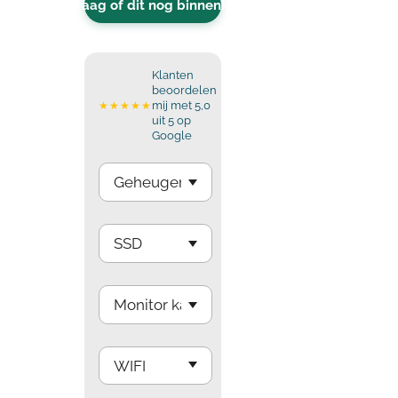
Vraag of dit nog binnenkomt
Klanten
beoordelen
mij met 5,0
★★★★★
uit 5 op
Google