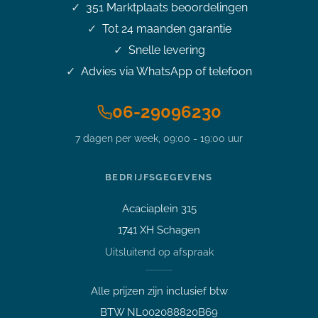
351
Marktplaats beoordelingen
Tot 24 maanden garantie
Snelle levering
Advies via WhatsApp of telefoon
06-29096230
7 dagen per week, 09:00 - 19:00 uur
Stel je vraag over dit
product
HP Prodesk 400 G3 mini i5-
BEDRIJFSGEGEVENS
7500T 3.3GHz 16GB DDR4
256GB SSD Office 2024
Acaciaplein 315
Vraag over een laptop of pc
1741 XH Schagen
Welk apparaat past bij mij?
Uitsluitend op afspraak
Afspraak maken
Afhalen of bezichtigen
Alle prijzen zijn inclusief btw
Vraag over een bestelling
BTW NL002088820B69
Verzending, status of afhalen