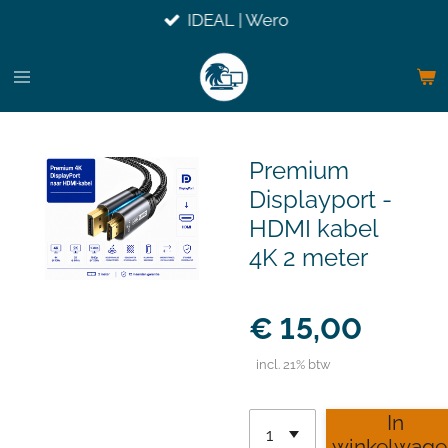
IDEAL | Wero
Ga
direct
naar
de
hoofdinhoud
Premium
Displayport -
HDMI kabel
4K 2 meter
€ 15,00
incl. 21% btw
In
winkelwage