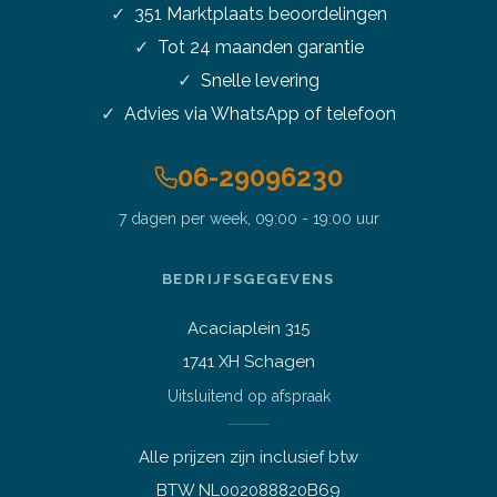
351
Marktplaats beoordelingen
Tot 24 maanden garantie
Snelle levering
Advies via WhatsApp of telefoon
06-29096230
7 dagen per week, 09:00 - 19:00 uur
Stel je vraag over dit
product
Intel NUC 10FNK2 i5-10210U 4.2
BEDRIJFSGEGEVENS
GHz 16GB DDR4 250GB NVMe
Office 2024
Acaciaplein 315
Vraag over een laptop of pc
1741 XH Schagen
Welk apparaat past bij mij?
Uitsluitend op afspraak
Afspraak maken
Afhalen of bezichtigen
Alle prijzen zijn inclusief btw
Vraag over een bestelling
BTW NL002088820B69
Verzending, status of afhalen