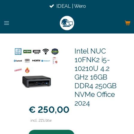
IDEAL | Wero
Ga
direct
naar
de
hoofdinhoud
Intel NUC
10FNK2 i5-
10210U 4.2
GHz 16GB
DDR4 250GB
NVMe Office
2024
€ 250,00
incl. 21% btw