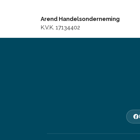
Arend Handelsonderneming
K.V.K. 17134402