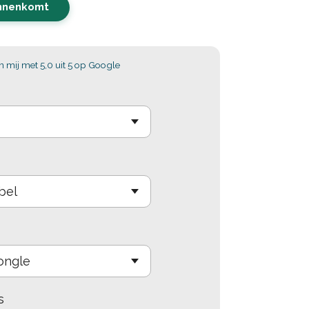
innenkomt
 mij met 5,0 uit 5 op Google
s