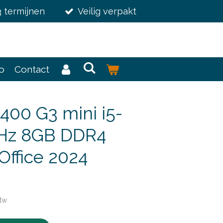
3 termijnen
Veilig verpakt
fo
Contact
400 G3 mini i5-
GHz 8GB DDR4
ffice 2024
btw