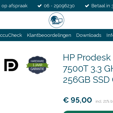
 op afspraak
06 - 29096230
Betaal in 
ccuCheck
Klantbeoordelingen
Downloads
In
HP Prodesk 
7500T 3.3 
256GB SSD O
€ 95,00
incl. 21% 