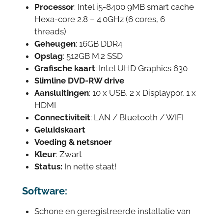
Processor
: Intel i5-8400 9MB smart cache
Hexa-core 2.8 – 4.0GHz (6 cores, 6
threads)
Geheugen
: 16GB DDR4
Opslag
: 512GB M.2 SSD
Grafische kaart
: Intel UHD Graphics 630
Slimline DVD-RW drive
Aansluitingen
: 10 x USB, 2 x Displaypor, 1 x
HDMI
Connectiviteit
: LAN / Bluetooth / WIFI
Geluidskaart
Voeding & netsnoer
Kleur
: Zwart
Status:
In nette staat!
Software:
Schone en geregistreerde installatie van