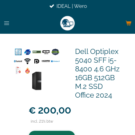
IDEAL | Wero
Ga
direct
naar
de
hoofdinhoud
Dell Optiplex
5040 SFF i5-
8400 4.6 GHz
16GB 512GB
M.2 SSD
Office 2024
€ 200,00
incl. 21% btw