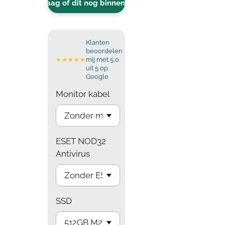
Vraag of dit nog binnenkomt
Klanten
beoordelen
mij met 5,0
★★★★★
uit 5 op
Google
Monitor kabel
ESET NOD32
Antivirus
SSD