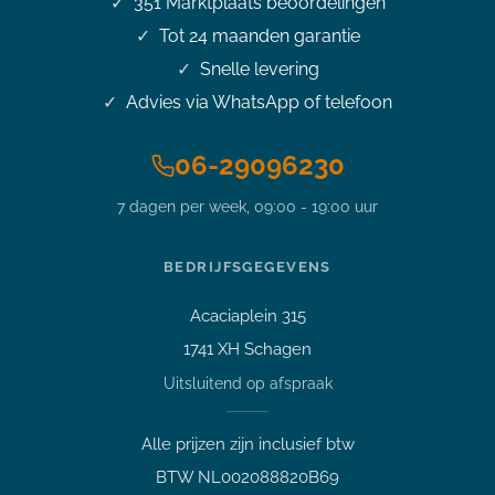
351
Marktplaats beoordelingen
Tot 24 maanden garantie
Snelle levering
Advies via WhatsApp of telefoon
06-29096230
Stel je vraag over dit
7 dagen per week, 09:00 - 19:00 uur
product
14 inch HP Elitebook 845 G7
Ryzen5 pro 4650U 4.0 GHz
BEDRIJFSGEGEVENS
16GB 256GB NVMe SSD FHD
IPS Office 2024
Acaciaplein 315
Vraag over een laptop of pc
1741 XH Schagen
Welk apparaat past bij mij?
Uitsluitend op afspraak
Afspraak maken
Afhalen of bezichtigen
Alle prijzen zijn inclusief btw
Vraag over een bestelling
BTW NL002088820B69
Verzending, status of afhalen