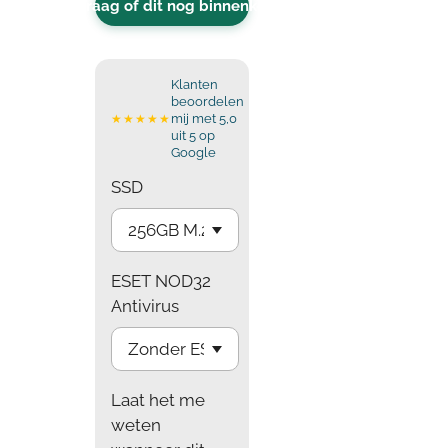
Vraag of dit nog binnenkomt
Klanten
beoordelen
mij met 5,0
★★★★★
uit 5 op
Google
SSD
ESET NOD32
Antivirus
Laat het me
weten