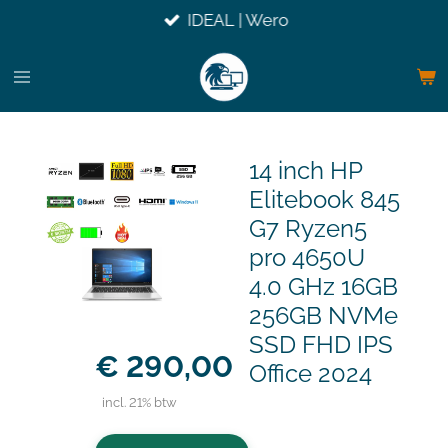
IDEAL | Wero
Ga
direct
naar
de
hoofdinhoud
14 inch HP
Elitebook 845
G7 Ryzen5
pro 4650U
4.0 GHz 16GB
256GB NVMe
SSD FHD IPS
€ 290,00
Office 2024
incl. 21% btw