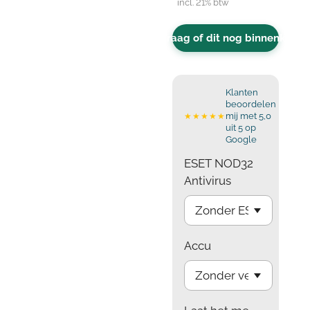
incl. 21% btw
Vraag of dit nog binnenkomt
Klanten
beoordelen
mij met 5,0
★★★★★
uit 5 op
Google
ESET NOD32
Antivirus
Accu