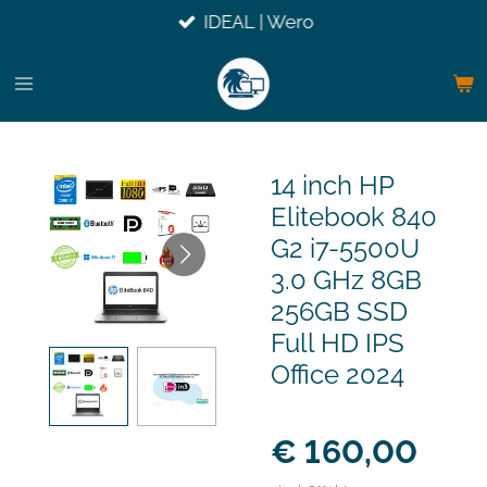
IDEAL | Wero
Ga
direct
naar
de
hoofdinhoud
14 inch HP
Elitebook 840
G2 i7-5500U
3.0 GHz 8GB
256GB SSD
Full HD IPS
Office 2024
€ 160,00