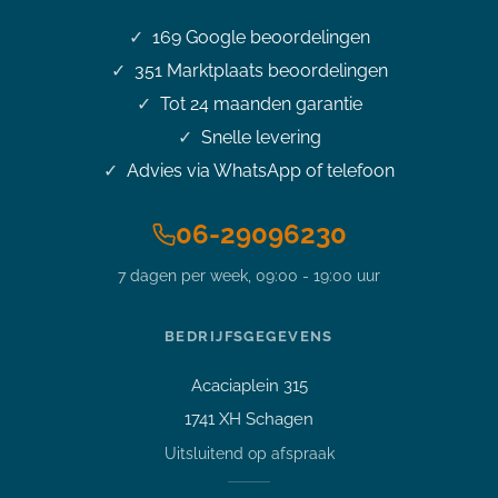
169
Google beoordelingen
351
Marktplaats beoordelingen
Tot 24 maanden garantie
Snelle levering
Advies via WhatsApp of telefoon
06-29096230
7 dagen per week, 09:00 - 19:00 uur
Stel je vraag over dit
product
14 inch HP Elitebook 840 G2 i7-
BEDRIJFSGEGEVENS
5500U 3.0 GHz 8GB 256GB SSD
Full HD IPS Office 2024
Acaciaplein 315
Vraag over een laptop of pc
1741 XH Schagen
Welk apparaat past bij mij?
Uitsluitend op afspraak
Afspraak maken
Afhalen of bezichtigen