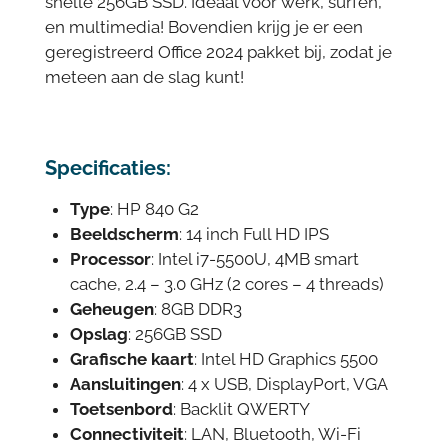
snelle 256GB SSD. Ideaal voor werk, surfen,
en multimedia! Bovendien krijg je er een
geregistreerd Office 2024 pakket bij, zodat je
meteen aan de slag kunt!
Specificaties:
Type
: HP 840 G2
Beeldscherm
: 14 inch Full HD IPS
Processor
: Intel i7-5500U, 4MB smart
cache, 2.4 – 3.0 GHz (2 cores – 4 threads)
Geheugen
: 8GB DDR3
Opslag
: 256GB SSD
Grafische kaart
: Intel HD Graphics 5500
Aansluitingen
: 4 x USB, DisplayPort, VGA
Toetsenbord
: Backlit QWERTY
Connectiviteit
: LAN, Bluetooth, Wi-Fi