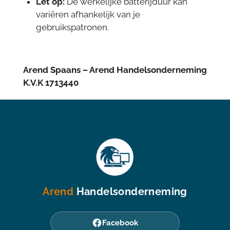
Let op:
De werkelijke batterijduur kan
variëren afhankelijk van je
gebruikspatronen.
Arend Spaans – Arend Handelsonderneming
K.V.K 1713440
Arend
Handelsonderneming
Facebook