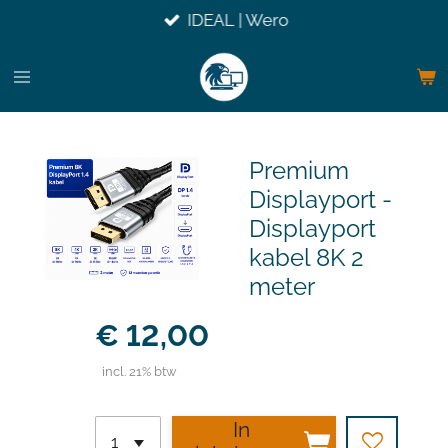
IDEAL | Wero
Ga
direct
naar
de
hoofdinhoud
Premium
Displayport -
Displayport
kabel 8K 2
meter
€ 12,00
incl. 21% btw
In