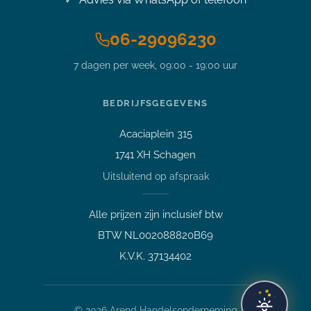
06-29096230
7 dagen per week, 09:00 - 19:00 uur
BEDRIJFSGEGEVENS
Acaciaplein 315
Vraag over een laptop of pc
1741 XH Schagen
Welk apparaat past bij mij?
Uitsluitend op afspraak
Afspraak maken
Afhalen of bezichtigen
Alle prijzen zijn inclusief btw
Vraag over een bestelling
BTW NL002088820B69
Verzending, status of afhalen
K.V.K. 37134402
Lees meer over mij
©
2026
Arend Handelsonderneming