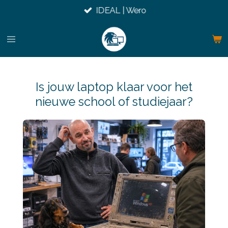
IDEAL | Wero
Ga
direct
naar
de
hoofdinhoud
Is jouw laptop klaar voor het
nieuwe school of studiejaar?