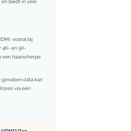
 en biedt in veel
MI, vooral bij
r 4K- en 5K-
an een haarscherpe
e gevallen data kan
toren via één