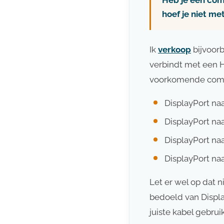
Heb je een com
hoef je niet me
Ik
verkoop
bijvoor
verbindt met een H
voorkomende combi
DisplayPort na
DisplayPort na
DisplayPort na
DisplayPort na
Let er wel op dat 
bedoeld van Displa
juiste kabel gebruik