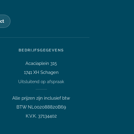
ct
BEDRIJFSGEGEVENS
Acaciaplein 315
1741 XH Schagen
Vraag over een laptop of pc
Uitsluitend op afspraak
Welk apparaat past bij mij?
Afspraak maken
Alle prijzen zijn inclusief btw
Afhalen of bezichtigen
BTW NL002088820B69
Vraag over een bestelling
K.V.K. 37134402
Verzending, status of afhalen
Lees meer over mij