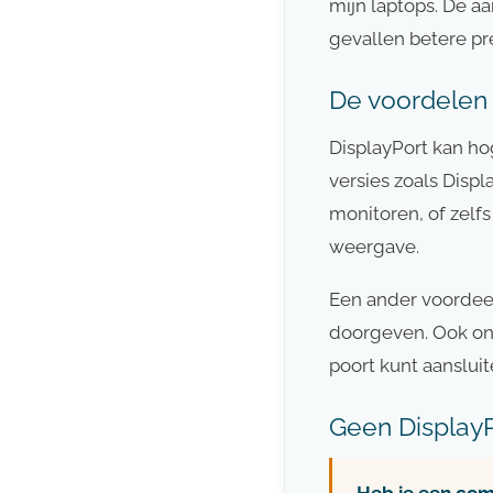
mijn laptops. De aa
gevallen betere pre
De voordelen 
DisplayPort kan ho
versies zoals Displ
monitoren, of zelf
weergave.
Een ander voordeel
doorgeven. Ook on
poort kunt aansluit
Geen Display