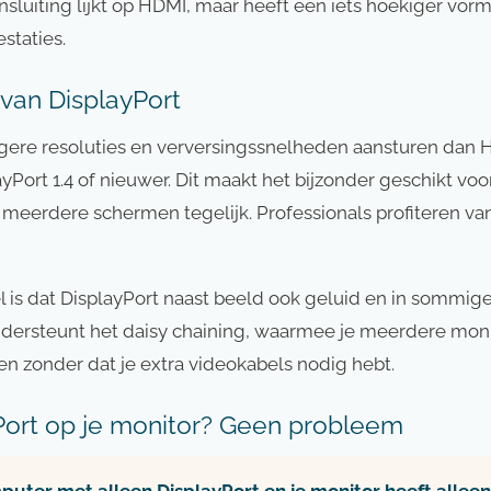
nsluiting lijkt op HDMI, maar heeft een iets hoekiger vorm
staties.
van DisplayPort
gere resoluties en verversingssnelheden aansturen dan HD
ayPort 1.4 of nieuwer. Dit maakt het bijzonder geschikt voo
s meerdere schermen tegelijk. Professionals profiteren v
 is dat DisplayPort naast beeld ook geluid en in sommig
dersteunt het daisy chaining, waarmee je meerdere moni
en zonder dat je extra videokabels nodig hebt.
Port op je monitor? Geen probleem