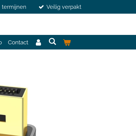
3 termijnen
Veilig verpakt
o
Contact