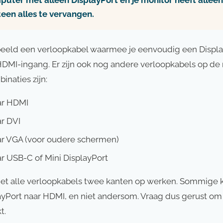
puter met alleen DisplayPort en je monitor heeft alle
teen alles te vervangen.
beeld een verloopkabel waarmee je eenvoudig een Displ
DMI-ingang. Er zijn ook nog andere verloopkabels op de
naties zijn:
ar HDMI
ar DVI
ar VGA (voor oudere schermen)
ar USB-C of Mini DisplayPort
niet alle verloopkabels twee kanten op werken. Sommige ka
yPort naar HDMI, en niet andersom. Vraag dus gerust om 
t.