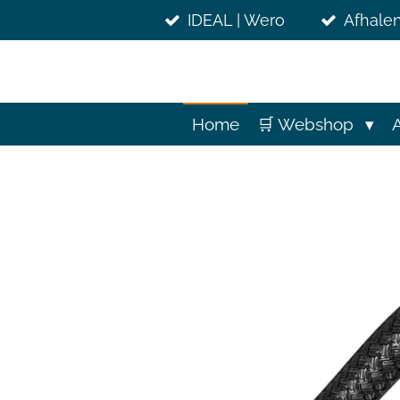
Ga
IDEAL | Wero
Afhalen
direct
naar
de
hoofdinhoud
Home
🛒 Webshop