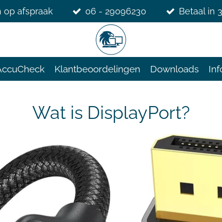
 op afspraak
06 - 29096230
Betaal in 
AccuCheck
Klantbeoordelingen
Downloads
Inf
Wat is DisplayPort?