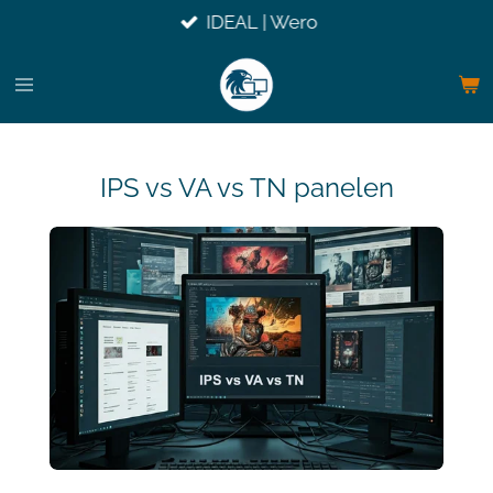
IDEAL | Wero
Ga
direct
naar
de
hoofdinhoud
IPS vs VA vs TN panelen