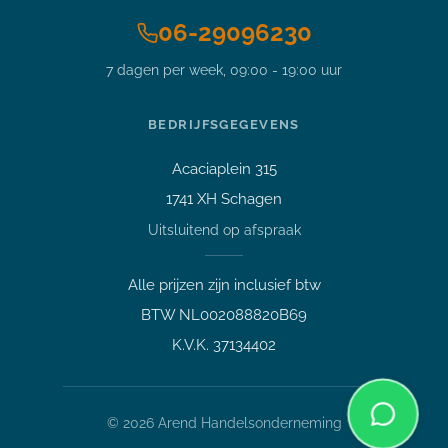
06-29096230
7 dagen per week, 09:00 - 19:00 uur
BEDRIJFSGEGEVENS
Acaciaplein 315
Vraag over een laptop of pc
1741 XH Schagen
Welk apparaat past bij mij?
Uitsluitend op afspraak
Afspraak maken
Afhalen of bezichtigen
Alle prijzen zijn inclusief btw
Vraag over een bestelling
BTW NL002088820B69
Verzending, status of afhalen
K.V.K. 37134402
Lees meer over mij
©
2026
Arend Handelsonderneming