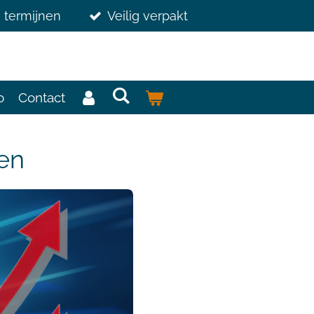
3 termijnen
Veilig verpakt
o
Contact
gen