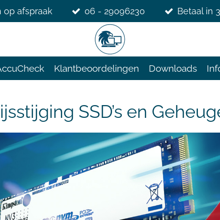
 op afspraak
06 - 29096230
Betaal in 
AccuCheck
Klantbeoordelingen
Downloads
Inf
ijsstijging SSD’s en Geheu