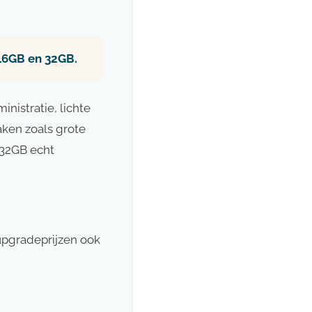
 16GB en 32GB.
inistratie, lichte
aken zoals grote
 32GB echt
 upgradeprijzen ook