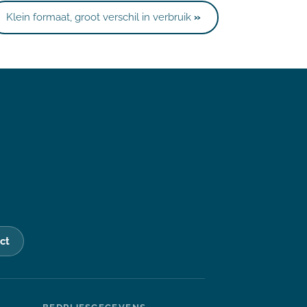
Klein formaat, groot verschil in verbruik
»
ct