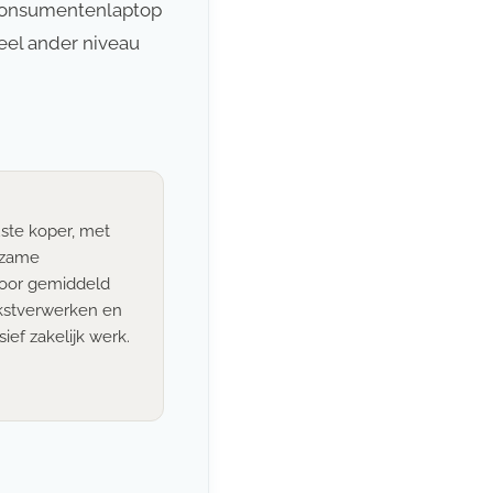
 consumentenlaptop
heel ander niveau
uste koper, met
rzame
oor gemiddeld
ekstverwerken en
ief zakelijk werk.