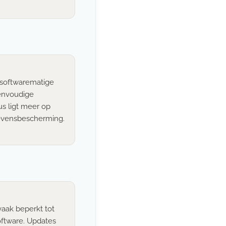
t softwarematige
envoudige
us ligt meer op
evensbescherming.
aak beperkt tot
oftware. Updates