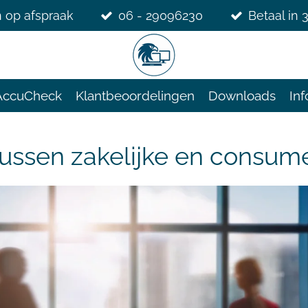
 op afspraak
06 - 29096230
Betaal in 
AccuCheck
Klantbeoordelingen
Downloads
Inf
 tussen zakelijke en consum