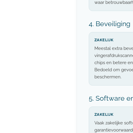
waar betrouwbaarhe
4. Beveiliging
ZAKELIJK
Meestal extra bevei
vingerafdrukscanne
chips en betere e
Bedoeld om gevoeli
beschermen.
5. Software e
ZAKELIJK
Vaak zakelijke sof
garantievoorwaard