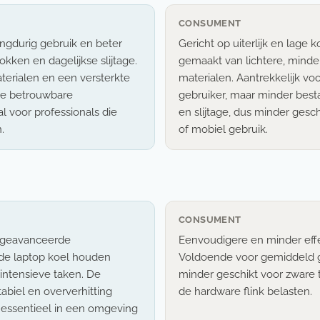
CONSUMENT
ngdurig gebruik en beter
Gericht op uiterlijk en lage 
kken en dagelijkse slijtage.
gemaakt van lichtere, minde
terialen en een versterkte
materialen. Aantrekkelijk v
ze betrouwbare
gebruiker, maar minder best
l voor professionals die
en slijtage, dus minder gesch
.
of mobiel gebruik.
CONSUMENT
 geavanceerde
Eenvoudigere en minder effe
de laptop koel houden
Voldoende voor gemiddeld g
 intensieve taken. De
minder geschikt voor zware 
stabiel en oververhitting
de hardware flink belasten.
essentieel in een omgeving