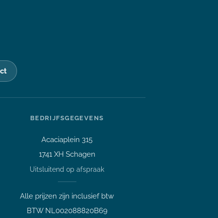
ct
BEDRIJFSGEGEVENS
Acaciaplein 315
1741 XH Schagen
Vraag over een laptop of pc
Uitsluitend op afspraak
Welk apparaat past bij mij?
Afspraak maken
Alle prijzen zijn inclusief btw
Afhalen of bezichtigen
BTW NL002088820B69