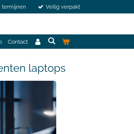
3 termijnen
Veilig verpakt
o
Contact
enten laptops