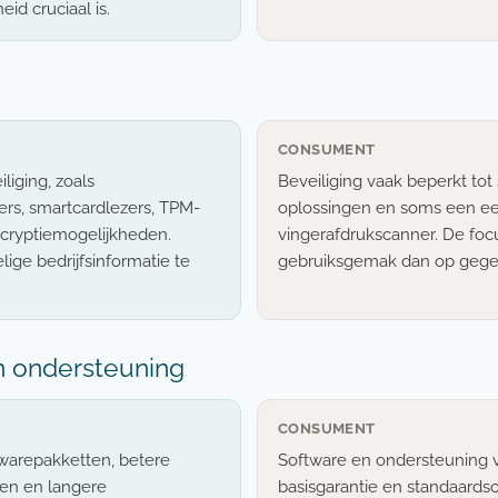
id cruciaal is.
CONSUMENT
liging, zoals
Beveiliging vaak beperkt to
rs, smartcardlezers, TPM-
oplossingen en soms een e
ncryptiemogelijkheden.
vingerafdrukscanner. De foc
ge bedrijfsinformatie te
gebruiksgemak dan op geg
n ondersteuning
CONSUMENT
twarepakketten, betere
Software en ondersteuning v
en en langere
basisgarantie en standaards