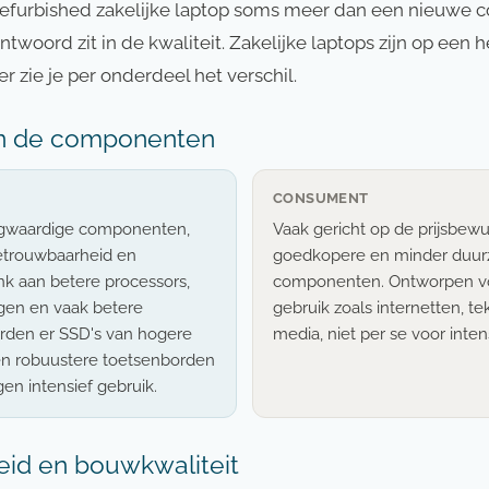
efurbished zakelijke laptop soms meer dan een nieuwe
ntwoord zit in de kwaliteit. Zakelijke laptops zijn op een 
 zie je per onderdeel het verschil.
van de componenten
CONSUMENT
ogwaardige componenten,
Vaak gericht op de prijsbew
etrouwbaarheid en
goedkopere en minder duu
k aan betere processors,
componenten. Ontworpen v
ngen en vaak betere
gebruik zoals internetten, t
rden er SSD's van hogere
media, niet per se voor intens
 en robuustere toetsenborden
gen intensief gebruik.
eid en bouwkwaliteit