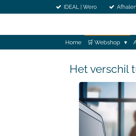
Ga
IDEAL | Wero
Afhalen
direct
naar
de
hoofdinhoud
Home
🛒 Webshop
Het verschil